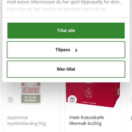
med annen informasjon du har gjort tilgjengelig for dem,
eller som de har samlet inn gjennom din bruk av
tjenestene deres.
Tillat alle
Mest besøkt
Tilpass
-15%
Ikke tillat
Gastromat
Friele frokostkaffe
krydderblanding 90g
filtermalt 6x250g