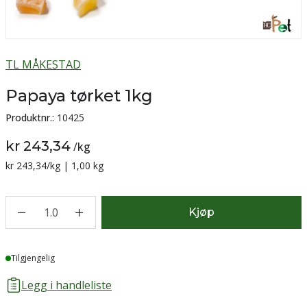
TL MÅKESTAD
Papaya tørket 1kg
Produktnr.:
10425
kr 243,34
/
kg
Sammenligning pris:
kr 243,34
/kg | 1,00 kg
1.0
Kjøp
Lager
Tilgjengelig
Legg i handleliste