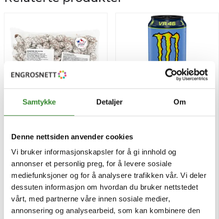
Samtykke
Detaljer
Om
Mini saucisse oliven 500g
Monster rossi vr46 zero bx
Denne nettsiden anvender cookies
24x500ml
Vi bruker informasjonskapsler for å gi innhold og
Pris
kr 735,31
/krt
annonser et personlig preg, for å levere sosiale
Pris
kr 379,50
/stk
+ Pant 2 | kr 48,00
mediefunksjoner og for å analysere trafikken vår. Vi deler
Tilgjengelig
Tilgjengelig
dessuten informasjon om hvordan du bruker nettstedet
vårt, med partnerne våre innen sosiale medier,
annonsering og analysearbeid, som kan kombinere den
Kjøp
Kjøp