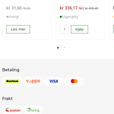
Pris
Pris
kr 31,60
kr 336,17
/boks
/krt
kr 395,49
Utsolgt
Tilgjengelig
Les mer
Kjøp
Betaling
Frakt