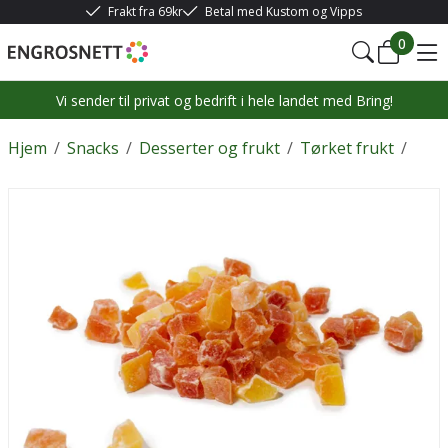
Frakt fra 69kr
Betal med Kustom og Vipps
0
Vi sender til privat og bedrift i hele landet med Bring!
Hjem
/
Snacks
/
Desserter og frukt
/
Tørket frukt
/