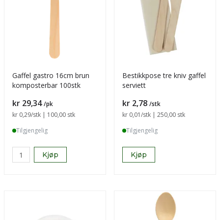
Gaffel gastro 16cm brun
Bestikkpose tre kniv gaffel
komposterbar 100stk
serviett
Pris
Pris
kr 29,34
kr 2,78
/pk
/stk
Sammenligning pris
kr 0,29
/stk | 100,00 stk
Sammenligning pris
kr 0,01
/stk | 250,00 stk
Tilgjengelig
Tilgjengelig
Kjøp
Kjøp