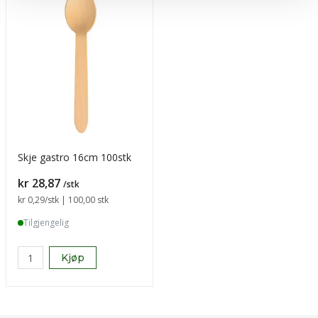
Skje gastro 16cm 100stk
Pris
kr 28,87
/stk
Sammenligning pris
kr 0,29
/stk | 100,00 stk
Tilgjengelig
Kjøp