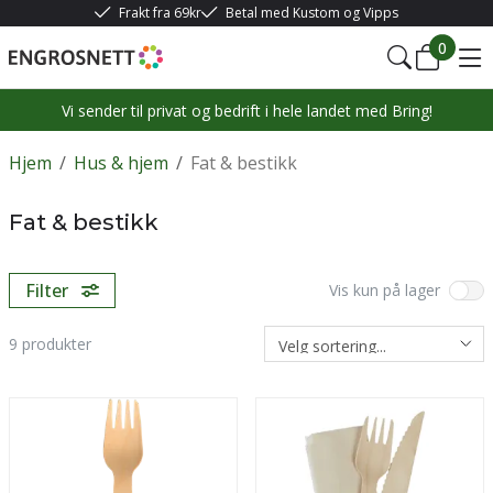
Frakt fra 69kr
Betal med Kustom og Vipps
0
Vi sender til privat og bedrift i hele landet med Bring!
Hjem
/
Hus & hjem
/
Fat & bestikk
Fat & bestikk
Filter
Vis kun på lager
9
produkter