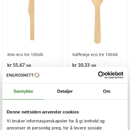
Kniv eco tre 100stk
Kaffeskje eco tre 100stk
Pris
Pris
kr 55,67
kr 30,33
/pk
/pk
Sammenligning pris
kr 0,56
/stk | 100,00 stk
Sammenligning pris
kr 0,30
/stk | 100,00 stk
Tilgjengelig
Tilgjengelig
Samtykke
Detaljer
Om
Kjøp
Kjøp
Denne nettsiden anvender cookies
Vi bruker informasjonskapsler for å gi innhold og
annonser et personlig preg, for å levere sosiale