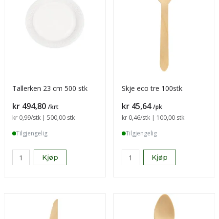
Tallerken 23 cm 500 stk
Skje eco tre 100stk
Pris
Pris
kr 494,80
kr 45,64
/krt
/pk
Sammenligning pris
kr 0,99
/stk | 500,00 stk
Sammenligning pris
kr 0,46
/stk | 100,00 stk
Tilgjengelig
Tilgjengelig
Kjøp
Kjøp