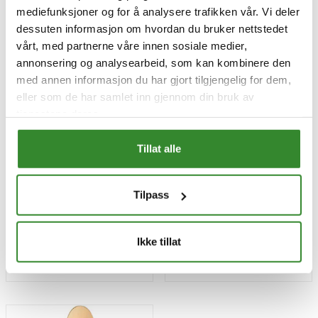
mediefunksjoner og for å analysere trafikken vår. Vi deler
dessuten informasjon om hvordan du bruker nettstedet
vårt, med partnerne våre innen sosiale medier,
annonsering og analysearbeid, som kan kombinere den
med annen informasjon du har gjort tilgjengelig for dem,
eller som de har samlet inn gjennom din bruk av
tjenestene deres.
Plastglass crystal 36cl
Tallerken papp 22cm
Tillat alle
60stk
100stk
Pris
Pris
kr 130,74
kr 149,16
/pk
/pk
Tilpass
Sammenligning pris
kr 2,18
/stk | 60,00 stk
Sammenligning pris
kr 1,49
/stk | 100,00 stk
Tilgjengelig
Tilgjengelig
Ikke tillat
Kjøp
Kjøp