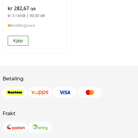
Pris
kr 282,67
/pk
Sammenligning pris
kr 3,14
/stk | 90,00 stk
Bestillingsvare
Kjøp
Betaling
Frakt