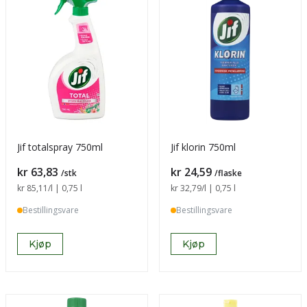
Jif totalspray 750ml
Jif klorin 750ml
Pris
Pris
kr 63,83
kr 24,59
/stk
/flaske
Sammenligning pris
kr 85,11
/l | 0,75 l
Sammenligning pris
kr 32,79
/l | 0,75 l
Bestillingsvare
Bestillingsvare
Kjøp
Kjøp