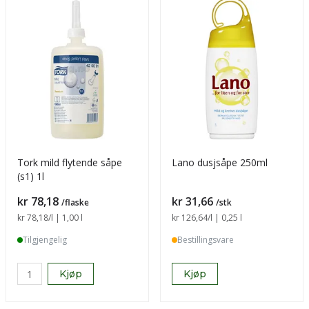
Tork mild flytende såpe
Lano dusjsåpe 250ml
(s1) 1l
Pris
Pris
kr 78,18
kr 31,66
/flaske
/stk
Sammenligning pris
kr 78,18
/l | 1,00 l
Sammenligning pris
kr 126,64
/l | 0,25 l
Tilgjengelig
Bestillingsvare
Kjøp
Kjøp