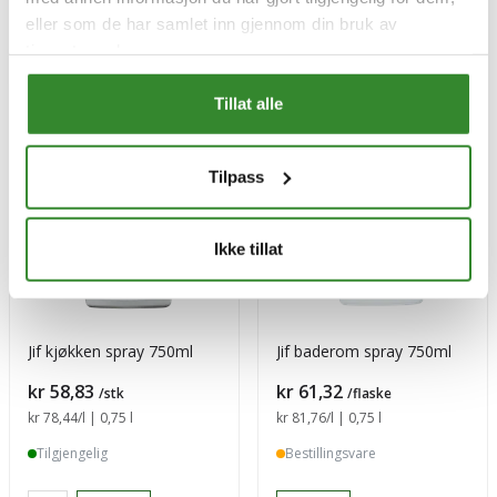
Kjøp
Kjøp
eller som de har samlet inn gjennom din bruk av
tjenestene deres.
Tillat alle
Tilpass
Ikke tillat
Jif kjøkken spray 750ml
Jif baderom spray 750ml
Pris
Pris
kr 58,83
kr 61,32
/stk
/flaske
Sammenligning pris
kr 78,44
/l | 0,75 l
Sammenligning pris
kr 81,76
/l | 0,75 l
Tilgjengelig
Bestillingsvare