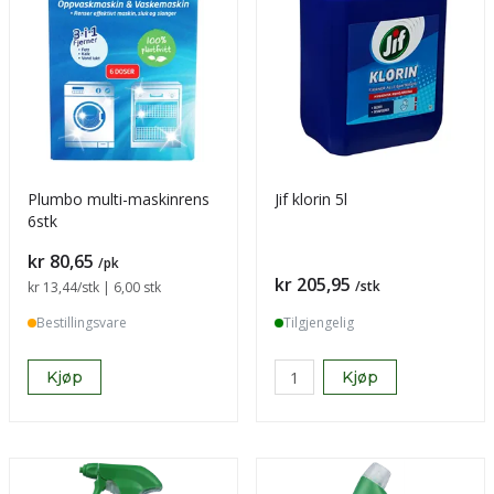
Plumbo multi-maskinrens
Jif klorin 5l
6stk
Pris
kr 80,65
/pk
Pris
kr 205,95
/stk
Sammenligning pris
kr 13,44
/stk | 6,00 stk
Bestillingsvare
Tilgjengelig
Kjøp
Kjøp