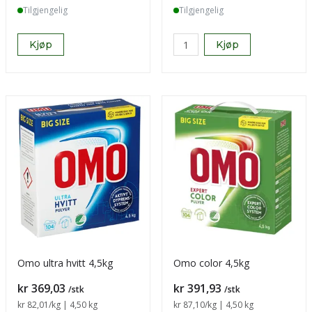
Tilgjengelig
Tilgjengelig
Kjøp
Kjøp
Omo ultra hvitt 4,5kg
Omo color 4,5kg
Pris
Pris
kr 369,03
kr 391,93
/stk
/stk
Sammenligning pris
kr 82,01
/kg | 4,50 kg
Sammenligning pris
kr 87,10
/kg | 4,50 kg