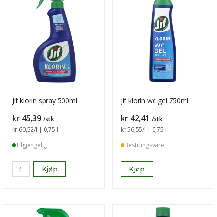
Jif klorin spray 500ml
Jif klorin wc gel 750ml
Pris
Pris
kr 45,39
kr 42,41
/stk
/stk
Sammenligning pris
kr 60,52
/l | 0,75 l
Sammenligning pris
kr 56,55
/l | 0,75 l
Tilgjengelig
Bestillingsvare
Kjøp
Kjøp