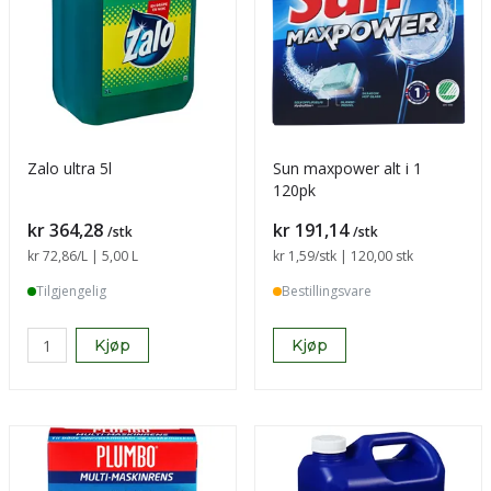
Zalo ultra 5l
Sun maxpower alt i 1
120pk
Pris
Pris
kr 364,28
kr 191,14
/stk
/stk
Sammenligning pris
kr 72,86
/L | 5,00 L
Sammenligning pris
kr 1,59
/stk | 120,00 stk
Tilgjengelig
Bestillingsvare
Kjøp
Kjøp