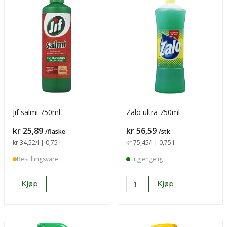
Jif salmi 750ml
Zalo ultra 750ml
Pris
Pris
kr 25,89
kr 56,59
/flaske
/stk
Sammenligning pris
kr 34,52
/l | 0,75 l
Sammenligning pris
kr 75,45
/l | 0,75 l
Bestillingsvare
Tilgjengelig
Kjøp
Kjøp