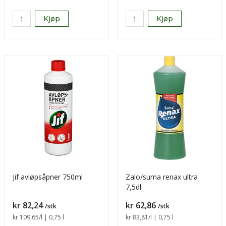
Kjøp
Kjøp
Jif avløpsåpner 750ml
Zalo/suma renax ultra
7,5dl
Pris
Pris
kr 82,24
kr 62,86
/stk
/stk
Sammenligning pris
kr 109,65
/l | 0,75 l
Sammenligning pris
kr 83,81
/l | 0,75 l