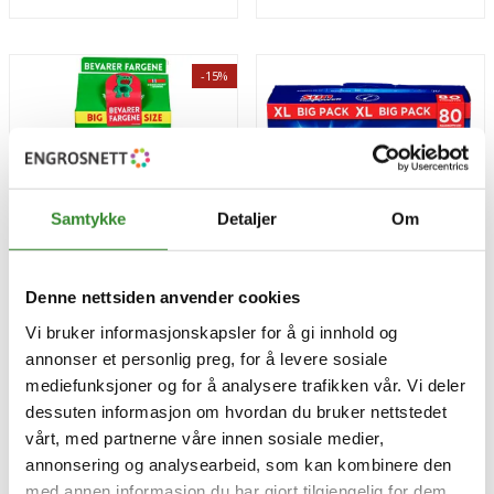
-15%
Samtykke
Detaljer
Om
Denne nettsiden anvender cookies
Omo color expert kartong
Sun maxpower 80stk.
Vi bruker informasjonskapsler for å gi innhold og
1,5l
annonser et personlig preg, for å levere sosiale
Pris
Pris
kr 104,96
kr 201,72
/stk
kr 123,48
/stk
mediefunksjoner og for å analysere trafikken vår. Vi deler
Sammenligning pris
kr 69,97
/l | 1,50 l
Sammenligning pris
kr 2,52
/stk | 80,00 stk
dessuten informasjon om hvordan du bruker nettstedet
vårt, med partnerne våre innen sosiale medier,
Bestillingsvare
Tilgjengelig
annonsering og analysearbeid, som kan kombinere den
med annen informasjon du har gjort tilgjengelig for dem,