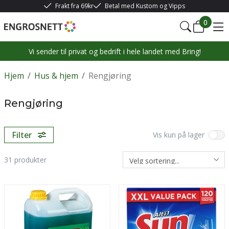
Frakt fra 69kr
Betal med Kustom og Vipps
0
Vi sender til privat og bedrift i hele landet med Bring!
Hjem
/
Hus & hjem
/
Rengjøring
Rengjøring
Filter
Vis kun på lager
31
produkter