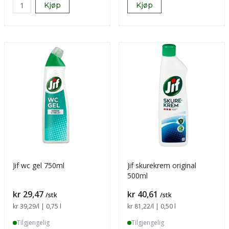
Kjøp
Kjøp
Jif wc gel 750ml
Jif skurekrem original
500ml
Pris
Pris
kr 29,47
kr 40,61
/stk
/stk
Sammenligning pris
kr 39,29
/l | 0,75 l
Sammenligning pris
kr 81,22
/l | 0,50 l
Tilgjengelig
Tilgjengelig