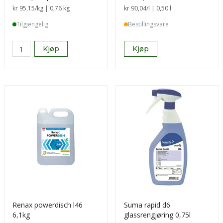
Sammenligning pris
kr 95,15
/kg | 0,76 kg
Sammenligning pris
kr 90,04
/l | 0,50 l
Tilgjengelig
Bestillingsvare
Kjøp
Kjøp
Renax powerdisch l46
Suma rapid d6
6,1kg
glassrengjøring 0,75l