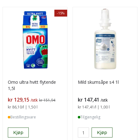
-15%
Omo ultra hvitt flytende
Mild skumsåpe s4 1l
1,5l
Pris
Pris
kr 129,15
kr 147,41
/stk
kr 151,94
/stk
Sammenligning pris
kr 86,10
/l | 1,50 l
Sammenligning pris
kr 147,41
/l | 1,00 l
Bestillingsvare
Tilgjengelig
Kjøp
Kjøp