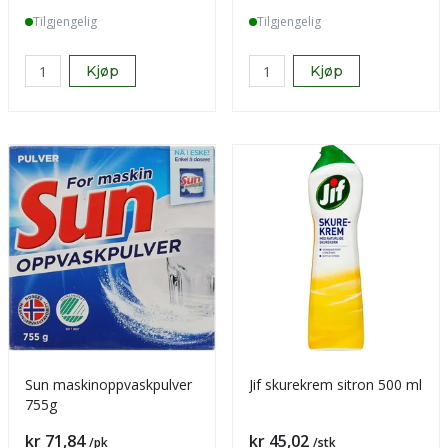
Tilgjengelig
Tilgjengelig
Kjøp
Kjøp
Sun maskinoppvaskpulver
Jif skurekrem sitron 500 ml
755g
Pris
Pris
kr 71,84
kr 45,02
/pk
/stk