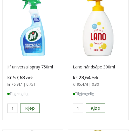
Jif universal spray 750ml
Lano håndsåpe 300ml
Pris
Pris
kr 57,68
kr 28,64
/stk
/stk
Sammenligning pris
kr 76,91
/l | 0,75 l
Sammenligning pris
kr 95,47
/l | 0,30 l
Tilgjengelig
Tilgjengelig
Kjøp
Kjøp