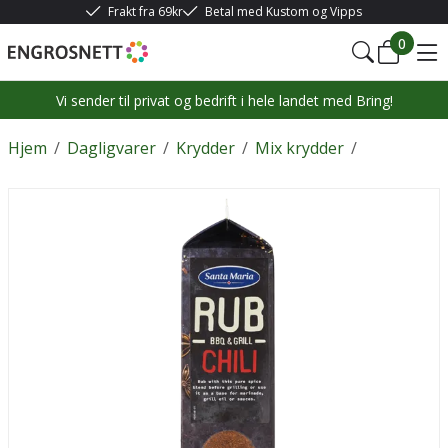
Frakt fra 69kr
Betal med Kustom og Vipps
0
Vi sender til privat og bedrift i hele landet med Bring!
Hjem
/
Dagligvarer
/
Krydder
/
Mix krydder
/