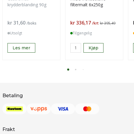
krydderblanding 90g
filtermalt 6x250g
Pris
Pris
kr 31,60
kr 336,17
/boks
/krt
kr 395,49
Utsolgt
Tilgjengelig
Les mer
Kjøp
Betaling
Frakt