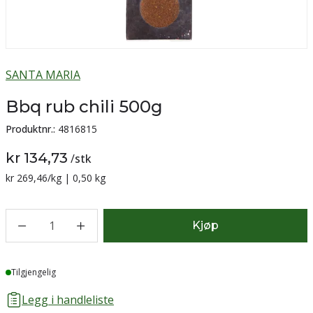
SANTA MARIA
Bbq rub chili 500g
Produktnr.:
4816815
kr 134,73
/
stk
Sammenligning pris:
kr 269,46
/kg | 0,50 kg
1
Kjøp
Lager
Tilgjengelig
Legg i handleliste