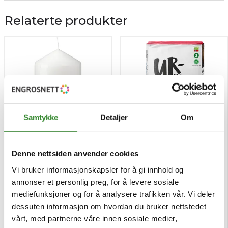
Relaterte produkter
Samtykke
Detaljer
Om
Denne nettsiden anvender cookies
Kubbelys 15x8cm hvit
Havregyn lettkokt glutenfri
Vi bruker informasjonskapsler for å gi innhold og
10stk
1kg
annonser et personlig preg, for å levere sosiale
mediefunksjoner og for å analysere trafikken vår. Vi deler
Pris
Pris
kr 479,89
kr 47,83
/krt
/stk
dessuten informasjon om hvordan du bruker nettstedet
Tilgjengelig
Tilgjengelig
vårt, med partnerne våre innen sosiale medier,