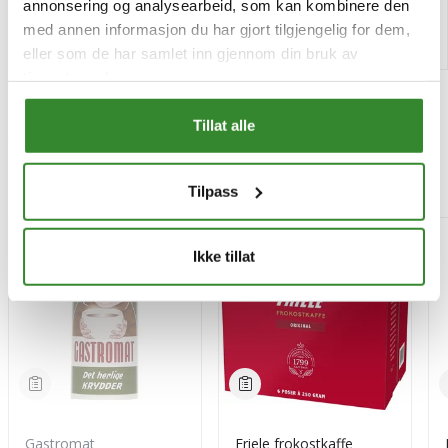
annonsering og analysearbeid, som kan kombinere den
Kjøp
Kjøp
med annen informasjon du har gjort tilgjengelig for dem,
eller som de har samlet inn gjennom din bruk av
tjenestene deres.
Tillat alle
Mest besøkt
Tilpass
-15%
Ikke tillat
Gastromat
Friele frokostkaffe