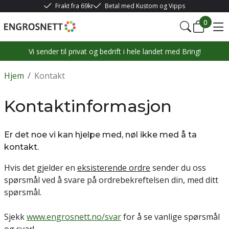
Frakt fra 69kr
Betal med Kustom og Vipps
0
Vi sender til privat og bedrift i hele landet med Bring!
Hjem
/
Kontakt
Kontaktinformasjon
Er det noe vi kan hjelpe med, nøl ikke med å ta
kontakt.
Hvis det gjelder en
eksisterende ordre
sender du oss
spørsmål ved å svare på ordrebekreftelsen din, med ditt
spørsmål.
Sjekk
www.engrosnett.no/svar
for å se vanlige spørsmål