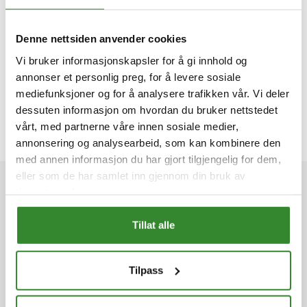
Denne nettsiden anvender cookies
Vi bruker informasjonskapsler for å gi innhold og
annonser et personlig preg, for å levere sosiale
mediefunksjoner og for å analysere trafikken vår. Vi deler
dessuten informasjon om hvordan du bruker nettstedet
vårt, med partnerne våre innen sosiale medier,
annonsering og analysearbeid, som kan kombinere den
med annen informasjon du har gjort tilgjengelig for dem,
eller som de har samlet inn gjennom din bruk av
Betaling
tjenestene deres.
Tillat alle
Frakt
Tilpass