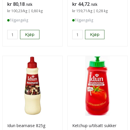
Pris
Pris
kr 80,18
kr 44,72
/stk
/stk
Sammenligning pris
kr 100,23
/kg | 0,80 kg
Sammenligning pris
kr 159,71
/kg | 0,28 kg
Tilgjengelig
Tilgjengelig
Kjøp
Kjøp
Idun bearnaise 825g
Ketchup u/tilsatt sukker