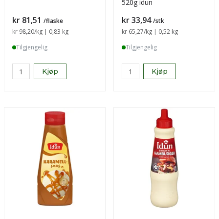
520g idun
Pris
Pris
kr 81,51
kr 33,94
/flaske
/stk
Sammenligning pris
kr 98,20
/kg | 0,83 kg
Sammenligning pris
kr 65,27
/kg | 0,52 kg
Tilgjengelig
Tilgjengelig
Kjøp
Kjøp