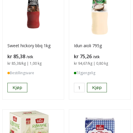
Sweet hickory bbq 1kg
Idun aioli 795g
Pris
Pris
kr 85,38
kr 75,26
/stk
/stk
Sammenligning pris
kr 85,38
/kg | 1,00 kg
Sammenligning pris
kr 94,67
/kg | 0,80 kg
Bestillingsvare
Tilgjengelig
Kjøp
Kjøp