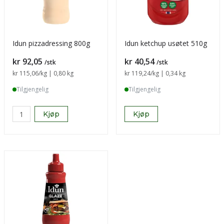
Idun pizzadressing 800g
Idun ketchup usøtet 510g
Pris
Pris
kr 92,05
kr 40,54
/stk
/stk
Sammenligning pris
kr 115,06
/kg | 0,80 kg
Sammenligning pris
kr 119,24
/kg | 0,34 kg
Tilgjengelig
Tilgjengelig
Kjøp
Kjøp