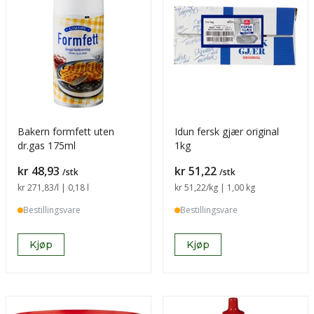
Bakern formfett uten
Idun fersk gjær original
dr.gas 175ml
1kg
Pris
Pris
kr 48,93
kr 51,22
/stk
/stk
Sammenligning pris
kr 271,83
/l | 0,18 l
Sammenligning pris
kr 51,22
/kg | 1,00 kg
Bestillingsvare
Bestillingsvare
Kjøp
Kjøp