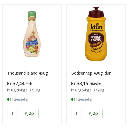
Thousand island 450g
Bodsennep 490g idun
Pris
Pris
kr 37,44
kr 33,15
/stk
/flaske
Sammenligning pris
kr 83,20
/kg | 0,45 kg
Sammenligning pris
kr 67,65
/kg | 0,49 kg
Tilgjengelig
Tilgjengelig
Kjøp
Kjøp