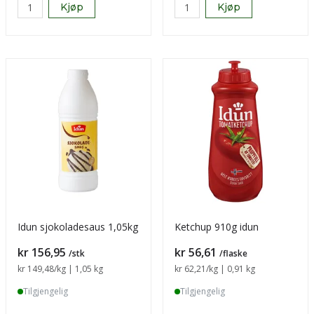
Kjøp
Kjøp
Idun sjokoladesaus 1,05kg
Ketchup 910g idun
Pris
Pris
kr 156,95
kr 56,61
/stk
/flaske
Sammenligning pris
kr 149,48
/kg | 1,05 kg
Sammenligning pris
kr 62,21
/kg | 0,91 kg
Tilgjengelig
Tilgjengelig