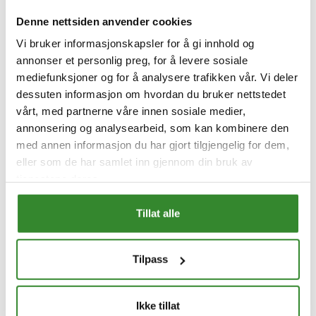
Kjøp
Kjøp
Denne nettsiden anvender cookies
Vi bruker informasjonskapsler for å gi innhold og
annonser et personlig preg, for å levere sosiale
mediefunksjoner og for å analysere trafikken vår. Vi deler
dessuten informasjon om hvordan du bruker nettstedet
vårt, med partnerne våre innen sosiale medier,
annonsering og analysearbeid, som kan kombinere den
med annen informasjon du har gjort tilgjengelig for dem,
eller som de har samlet inn gjennom din bruk av
tjenestene deres.
Tillat alle
Majones kuvert idun
Remulade kuvert idun
80x14g
80x14g
Tilpass
Pris
Pris
kr 154,37
kr 141,76
/stk
/stk
Sammenligning pris
kr 1,93
/stk | 80,00 stk
Sammenligning pris
kr 1,77
/stk | 80,00 stk
Ikke tillat