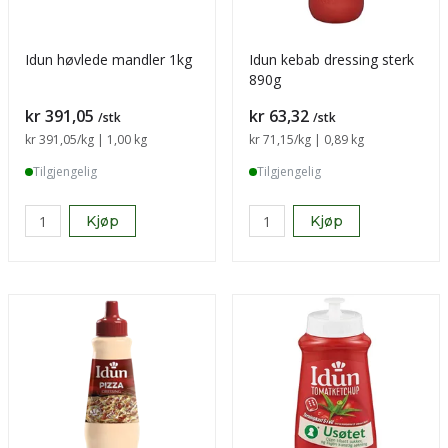
Idun høvlede mandler 1kg
Idun kebab dressing sterk
890g
Pris
Pris
kr 391,05
kr 63,32
/stk
/stk
Sammenligning pris
kr 391,05
/kg | 1,00 kg
Sammenligning pris
kr 71,15
/kg | 0,89 kg
Tilgjengelig
Tilgjengelig
Kjøp
Kjøp