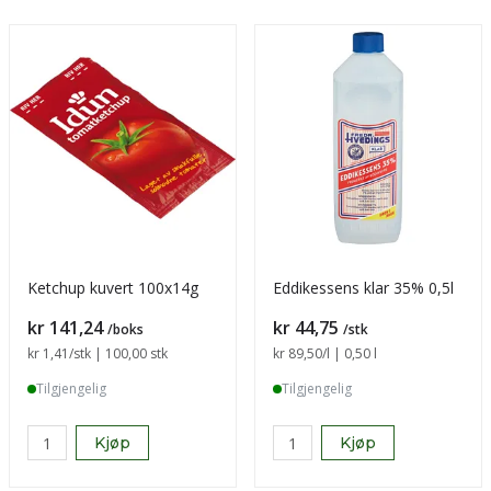
Ketchup kuvert 100x14g
Eddikessens klar 35% 0,5l
Pris
Pris
kr 141,24
kr 44,75
/boks
/stk
Sammenligning pris
kr 1,41
/stk | 100,00 stk
Sammenligning pris
kr 89,50
/l | 0,50 l
Tilgjengelig
Tilgjengelig
Kjøp
Kjøp