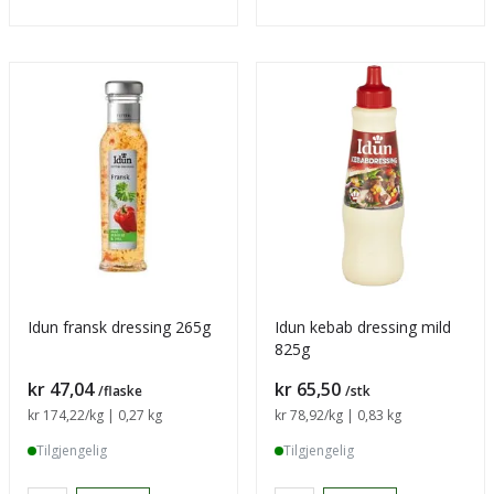
Idun fransk dressing 265g
Idun kebab dressing mild
825g
Pris
Pris
kr 47,04
kr 65,50
/flaske
/stk
Sammenligning pris
kr 174,22
/kg | 0,27 kg
Sammenligning pris
kr 78,92
/kg | 0,83 kg
Tilgjengelig
Tilgjengelig