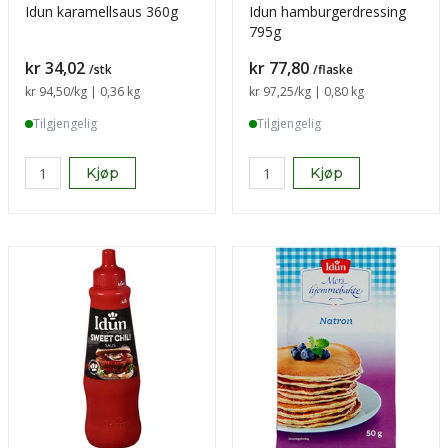
Idun karamellsaus 360g
Idun hamburgerdressing
795g
Pris
Pris
kr 34,02
kr 77,80
/stk
/flaske
Sammenligning pris
kr 94,50
/kg | 0,36 kg
Sammenligning pris
kr 97,25
/kg | 0,80 kg
Tilgjengelig
Tilgjengelig
Kjøp
Kjøp