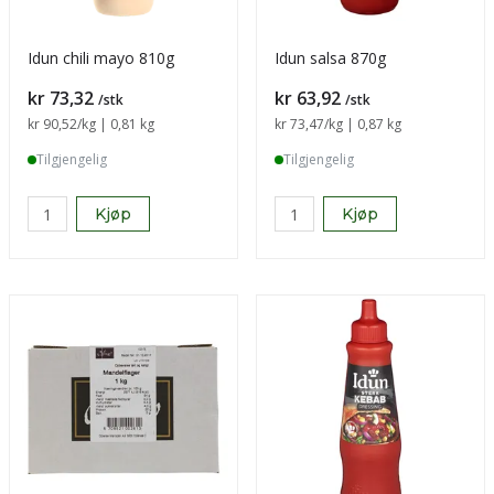
Idun chili mayo 810g
Idun salsa 870g
Pris
Pris
kr 73,32
kr 63,92
/stk
/stk
Sammenligning pris
kr 90,52
/kg | 0,81 kg
Sammenligning pris
kr 73,47
/kg | 0,87 kg
Tilgjengelig
Tilgjengelig
Kjøp
Kjøp