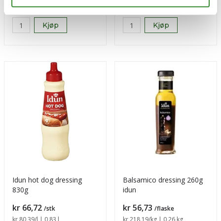
Tilgjengelig
Tilgjengelig
Kjøp
Kjøp
Idun hot dog dressing
Balsamico dressing 260g
830g
idun
Pris
Pris
kr 66,72
kr 56,73
/stk
/flaske
Sammenligning pris
kr 80,39
/l | 0,83 l
Sammenligning pris
kr 218,19
/kg | 0,26 kg