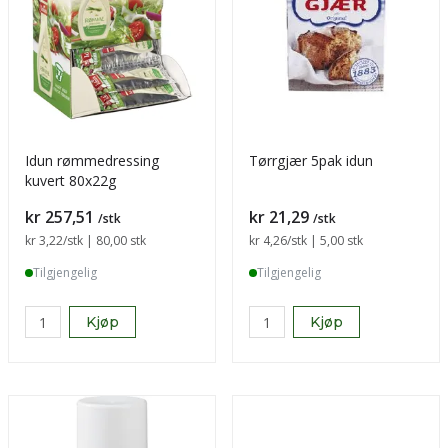
Idun rømmedressing
Tørrgjær 5pak idun
kuvert 80x22g
Pris
Pris
kr 257,51
kr 21,29
/stk
/stk
Sammenligning pris
kr 3,22
/stk | 80,00 stk
Sammenligning pris
kr 4,26
/stk | 5,00 stk
Tilgjengelig
Tilgjengelig
Kjøp
Kjøp