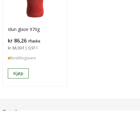
Idun glaze 970g
Pris
kr 86,26
/flaske
Sammenligning pris
kr 88,93
/l | 0,97 l
Bestillingsvare
Kjøp
Betaling