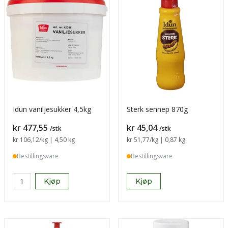
Idun vaniljesukker 4,5kg
Sterk sennep 870g
Pris
Pris
kr 477,55
kr 45,04
/stk
/stk
Sammenligning pris
kr 106,12
/kg | 4,50 kg
Sammenligning pris
kr 51,77
/kg | 0,87 kg
Bestillingsvare
Bestillingsvare
Kjøp
Kjøp