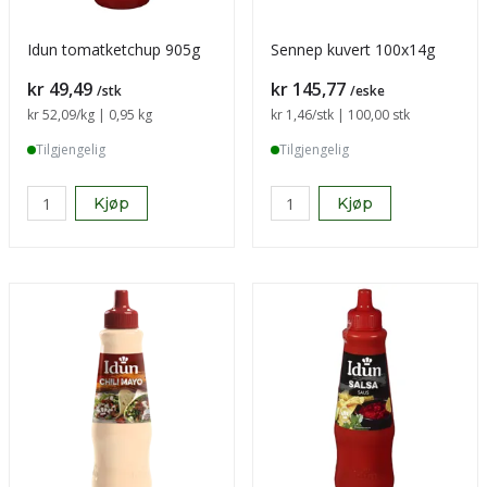
Idun tomatketchup 905g
Sennep kuvert 100x14g
Pris
Pris
kr 49,49
kr 145,77
/stk
/eske
Sammenligning pris
kr 52,09
/kg | 0,95 kg
Sammenligning pris
kr 1,46
/stk | 100,00 stk
Tilgjengelig
Tilgjengelig
Kjøp
Kjøp