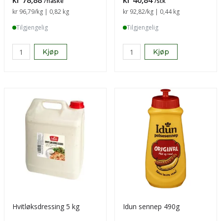
kr 78,88
kr 40,84
/flaske
/stk
Sammenligning pris
kr 96,79
/kg | 0,82 kg
Sammenligning pris
kr 92,82
/kg | 0,44 kg
Tilgjengelig
Tilgjengelig
Kjøp
Kjøp
Hvitløksdressing 5 kg
Idun sennep 490g