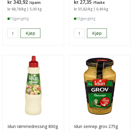
Pris
Pris
kr 343,92
kr 27,35
/spann
/flaske
Sammenligning pris
kr 68,78
/kg | 5,00 kg
Sammenligning pris
kr 55,82
/kg | 0,49 kg
Tilgjengelig
Tilgjengelig
Kjøp
Kjøp
Idun rømmedressing 800g
Idun sennep grov 275g