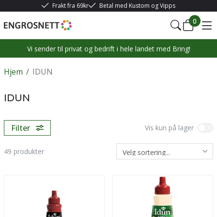
Frakt fra 69kr
Betal med Kustom og Vipps
0
Vi sender til privat og bedrift i hele landet med Bring!
Hjem
/
IDUN
IDUN
Filter
Vis kun på lager
49
produkter