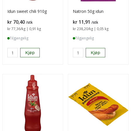
Idun sweet chili 910g
Natron 50g idun
Pris
Pris
kr 70,40
kr 11,91
/stk
/stk
Sammenligning pris
kr 77,36
/kg | 0,91 kg
Sammenligning pris
kr 238,20
/kg | 0,05 kg
Tilgjengelig
Tilgjengelig
Kjøp
Kjøp