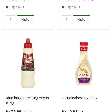
Tilgjengelig
Tilgjengelig
Kjøp
Kjøp
Idun burgerdressing vegan
Hvitløksdressing 440g
815g
Pris
Pris