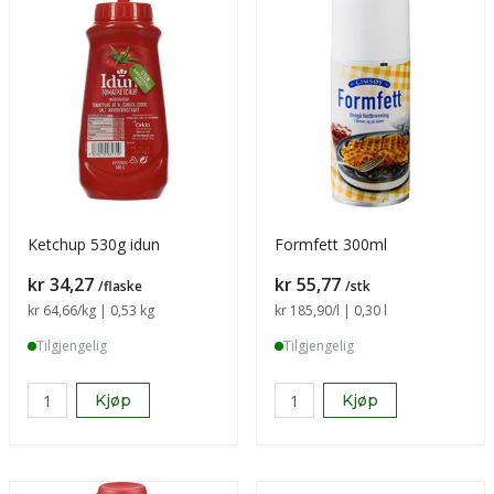
Ketchup 530g idun
Formfett 300ml
Pris
Pris
kr 34,27
kr 55,77
/flaske
/stk
Sammenligning pris
kr 64,66
/kg | 0,53 kg
Sammenligning pris
kr 185,90
/l | 0,30 l
Tilgjengelig
Tilgjengelig
Kjøp
Kjøp