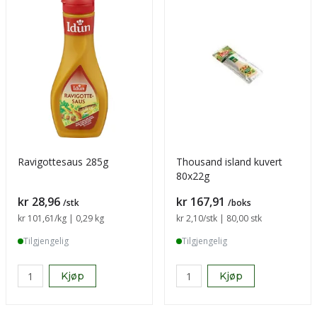
Ravigottesaus 285g
Thousand island kuvert
80x22g
Pris
Pris
kr 28,96
kr 167,91
/stk
/boks
Sammenligning pris
kr 101,61
/kg | 0,29 kg
Sammenligning pris
kr 2,10
/stk | 80,00 stk
Tilgjengelig
Tilgjengelig
Kjøp
Kjøp