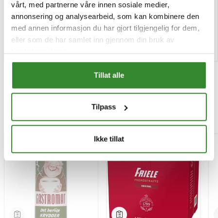
Pris
Pris
kr 84,18
kr 58,81
/stk
/eske
vårt, med partnerne våre innen sosiale medier,
annonsering og analysearbeid, som kan kombinere den
Tilgjengelig
Tilgjengelig
med annen informasjon du har gjort tilgjengelig for dem,
eller som de har samlet inn gjennom din bruk av
Kjøp
Kjøp
tjenestene deres.
Tillat alle
Tilpass
Mest besøkt
Ikke tillat
-15%