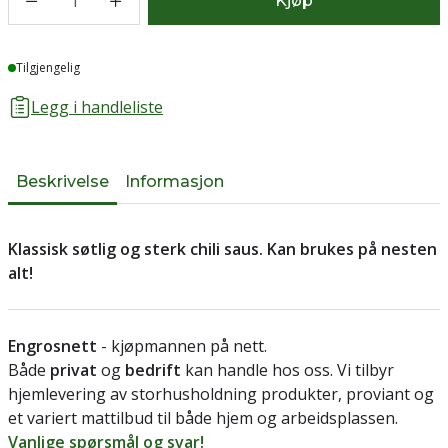
1
Kjøp
Lager
Tilgjengelig
Legg i handleliste
Beskrivelse
Informasjon
Klassisk søtlig og sterk chili saus. Kan brukes på nesten
alt!
Engrosnett
- kjøpmannen på nett.
Både
privat
og
bedrift
kan handle hos oss. Vi tilbyr
hjemlevering av storhusholdning produkter, proviant og
et variert mattilbud til både hjem og arbeidsplassen.
Vanlige spørsmål og svar!