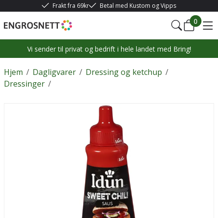
Frakt fra 69kr
Betal med Kustom og Vipps
0
Vi sender til privat og bedrift i hele landet med Bring!
Hjem
/
Dagligvarer
/
Dressing og ketchup
/
Dressinger
/