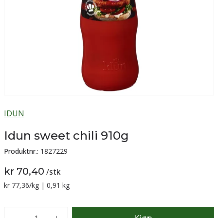
IDUN
Idun sweet chili 910g
Produktnr.:
1827229
kr 70,40
/
stk
Sammenligning pris:
kr 77,36
/kg | 0,91 kg