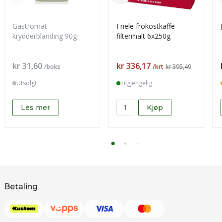
Gastromat
Friele frokostkaffe
krydderblanding 90g
filtermalt 6x250g
Pris
Pris
kr 31,60
kr 336,17
/boks
/krt
kr 395,49
Utsolgt
Tilgjengelig
Les mer
Kjøp
Betaling