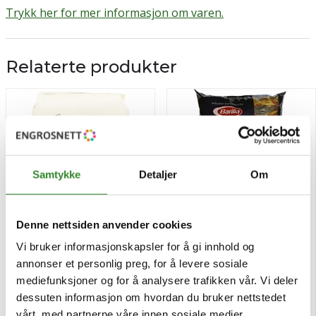
Trykk her for mer informasjon om varen.
Relaterte produkter
Samtykke
Detaljer
Om
Denne nettsiden anvender cookies
Vi bruker informasjonskapsler for å gi innhold og
Rummo no137 radiatori
Mezze penne tricolore 5kg
annonser et personlig preg, for å levere sosiale
500g
mediefunksjoner og for å analysere trafikken vår. Vi deler
dessuten informasjon om hvordan du bruker nettstedet
Pris
Pris
kr 35,42
kr 246,12
/stk
/stk
vårt, med partnerne våre innen sosiale medier,