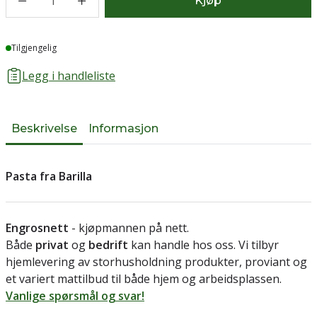
1
Kjøp
Lager
Tilgjengelig
Legg i handleliste
Beskrivelse
Informasjon
Pasta fra Barilla
Engrosnett
- kjøpmannen på nett.
Både
privat
og
bedrift
kan handle hos oss. Vi tilbyr
hjemlevering av storhusholdning produkter, proviant og
et variert mattilbud til både hjem og arbeidsplassen.
Vanlige spørsmål og svar!