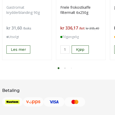
Gastromat
Friele frokostkaffe
krydderblanding 90g
filtermalt 6x250g
Pris
Pris
kr 31,60
kr 336,17
/boks
/krt
kr 395,49
Utsolgt
Tilgjengelig
Les mer
Kjøp
Betaling