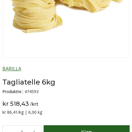
BARILLA
Tagliatelle 6kg
Produktnr.:
474593
kr 518,43
/
krt
Sammenligning pris:
kr 86,41
/kg | 6,00 kg