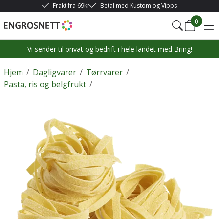
Frakt fra 69kr
Betal med Kustom og Vipps
0
Vi sender til privat og bedrift i hele landet med Bring!
Hjem
/
Dagligvarer
/
Tørrvarer
/
Pasta, ris og belgfrukt
/