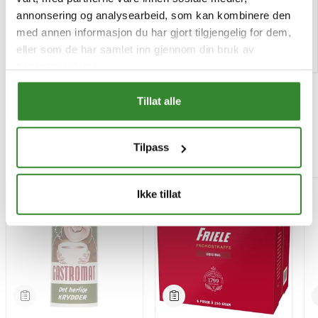
Utsolgt
Tilgjengelig
annonsering og analysearbeid, som kan kombinere den
med annen informasjon du har gjort tilgjengelig for dem,
Les mer
Kjøp
eller som de har samlet inn gjennom din bruk av
tjenestene deres.
Tillat alle
Tilpass
Mest besøkt
-15%
Ikke tillat