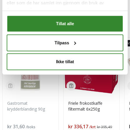
eller som de har samlet inn gjennom din bruk av
tjenestene deres.
Tillat alle
Mest besøkt
Tilpass
-15%
N
Ikke tillat
Gastromat
Friele frokostkaffe
krydderblanding 90g
filtermalt 6x250g
Pris
Pris
kr 31,60
kr 336,17
/boks
/krt
kr 395,49