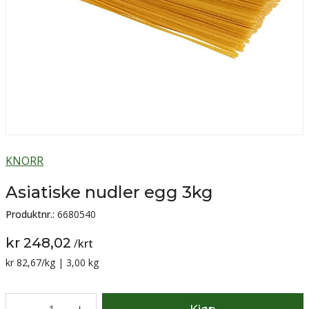
KNORR
Asiatiske nudler egg 3kg
Produktnr.:
6680540
kr 248,02
/
krt
Sammenligning pris:
kr 82,67
/kg | 3,00 kg