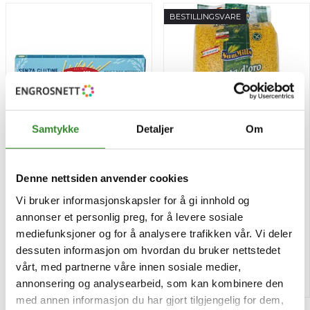
BESTILLINGSVARE
Samtykke
Detaljer
Om
Spaghetti glutenfri 400g
Maispasta makaroni
Denne nettsiden anvender cookies
glutenfri 5kg
Vi bruker informasjonskapsler for å gi innhold og
Pris
Pris
kr 34,13
kr 373,75
/stk
/stk
annonser et personlig preg, for å levere sosiale
mediefunksjoner og for å analysere trafikken vår. Vi deler
Tilgjengelig
Tilgjengelig
dessuten informasjon om hvordan du bruker nettstedet
vårt, med partnerne våre innen sosiale medier,
Kjøp
Kjøp
annonsering og analysearbeid, som kan kombinere den
med annen informasjon du har gjort tilgjengelig for dem,