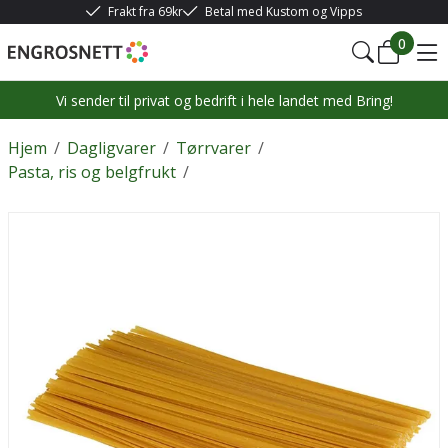
Frakt fra 69kr
Betal med Kustom og Vipps
0
Vi sender til privat og bedrift i hele landet med Bring!
Hjem
/
Dagligvarer
/
Tørrvarer
/
Pasta, ris og belgfrukt
/