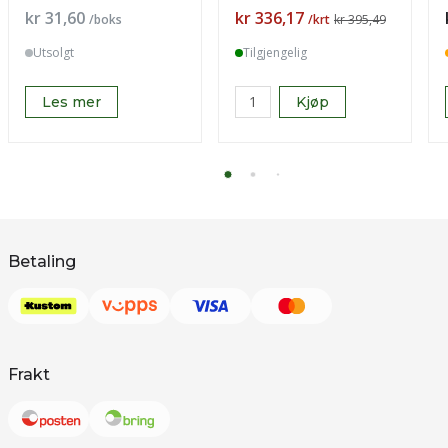
Pris
Pris
kr 31,60
kr 336,17
/boks
/krt
kr 395,49
Utsolgt
Tilgjengelig
Les mer
Kjøp
Betaling
Frakt