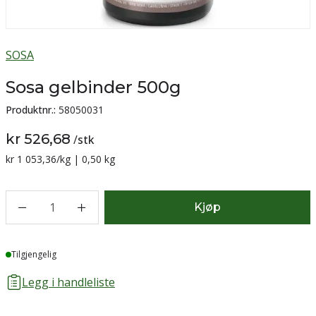
SOSA
Sosa gelbinder 500g
Produktnr.:
58050031
kr 526,68
/
stk
Sammenligning pris:
kr 1 053,36
/kg | 0,50 kg
1
Kjøp
Lager
Tilgjengelig
Legg i handleliste