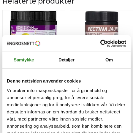
Relaterte produkter
Samtykke
Detaljer
Om
Denne nettsiden anvender cookies
Sosa eple vinegar pulver
Sosa pectin jaune 500g
200g
Vi bruker informasjonskapsler for å gi innhold og
annonser et personlig preg, for å levere sosiale
Pris
Pris
kr 495,58
kr 571,84
/stk
/stk
mediefunksjoner og for å analysere trafikken vår. Vi deler
Tilgjengelig
Tilgjengelig
dessuten informasjon om hvordan du bruker nettstedet
vårt, med partnerne våre innen sosiale medier,
Kjøp
Kjøp
annonsering og analysearbeid, som kan kombinere den
med annen informasjon du har gjort tilgjengelig for dem,