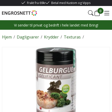
Frakt fra 69kr
Betal med Kustom og Vipps
0
Vi sender til privat og bedrift i hele landet med Bring!
Hjem
/
Dagligvarer
/
Krydder
/
Texturas
/