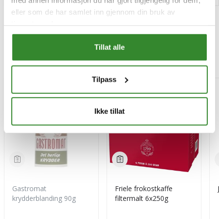
eller som de har samlet inn gjennom din bruk av
tjenestene deres.
Tillat alle
Mest besøkt
Tilpass
-15%
Ikke tillat
Gastromat
Friele frokostkaffe
krydderblanding 90g
filtermalt 6x250g