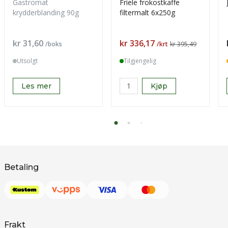
Gastromat
Friele frokostkaffe
krydderblanding 90g
filtermalt 6x250g
Pris
Pris
kr 31,60
kr 336,17
/boks
/krt
kr 395,49
Utsolgt
Tilgjengelig
Les mer
Kjøp
Betaling
Frakt