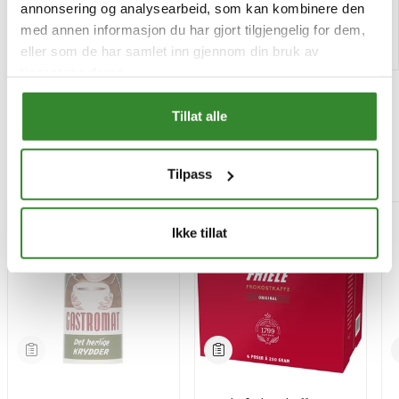
annonsering og analysearbeid, som kan kombinere den
med annen informasjon du har gjort tilgjengelig for dem,
Kjøp
Kjøp
eller som de har samlet inn gjennom din bruk av
tjenestene deres.
Tillat alle
Mest besøkt
Tilpass
-15%
Ikke tillat