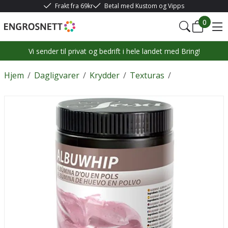
Frakt fra 69kr
Betal med Kustom og Vipps
0
Vi sender til privat og bedrift i hele landet med Bring!
Hjem
/
Dagligvarer
/
Krydder
/
Texturas
/