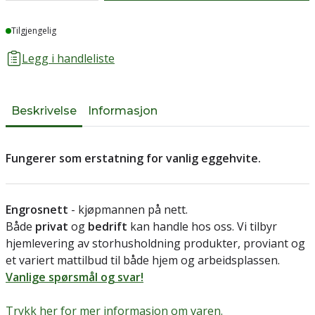
Lager
Tilgjengelig
Legg i handleliste
Beskrivelse
Informasjon
Fungerer som erstatning for vanlig eggehvite.
Engrosnett
- kjøpmannen på nett.
Både
privat
og
bedrift
kan handle hos oss. Vi tilbyr
hjemlevering av storhusholdning produkter, proviant og
et variert mattilbud til både hjem og arbeidsplassen.
Vanlige spørsmål og svar!
Trykk her for mer informasjon om varen.