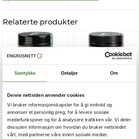
Relaterte produkter
Samtykke
Detaljer
Om
Denne nettsiden anvender cookies
Vi bruker informasjonskapsler for å gi innhold og
Sosa sucro emul 500g
Sosa tartaric acid 900g
annonser et personlig preg, for å levere sosiale
mediefunksjoner og for å analysere trafikken vår. Vi deler
Pris
Pris
kr 896,37
kr 603,61
/stk
/stk
dessuten informasjon om hvordan du bruker nettstedet
vårt, med partnerne våre innen sosiale medier,
Tilgjengelig
Tilgjengelig