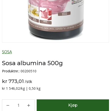
SOSA
Sosa albumina 500g
Produktnr.:
00200510
kr 773,01
/
stk
Sammenligning pris:
kr 1 546,02
/kg | 0,50 kg
1
Kjøp