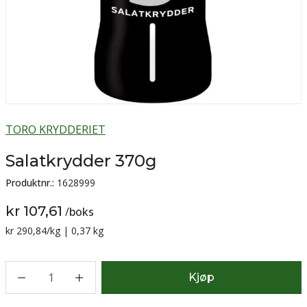
TORO KRYDDERIET
Salatkrydder 370g
Produktnr.:
1628999
kr 107,61
/
boks
Sammenligning pris:
kr 290,84
/kg | 0,37 kg
1
Kjøp