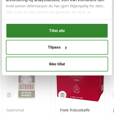
Les mer
Kjøp
med annen informasjon du har gjort tilgjengelig for dem,
eller som de har samlet inn gjennom din bruk av
tjenestene deres.
Tillat alle
Mest besøkt
Tilpass
-15%
Ikke tillat
Gastromat
Friele frokostkaffe