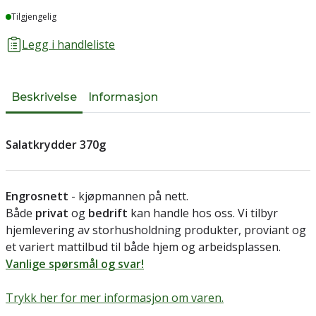
Lager
Tilgjengelig
Legg i handleliste
Beskrivelse
Informasjon
Salatkrydder 370g
Engrosnett
- kjøpmannen på nett.
Både
privat
og
bedrift
kan handle hos oss. Vi tilbyr
hjemlevering av storhusholdning produkter, proviant og
et variert mattilbud til både hjem og arbeidsplassen.
Vanlige spørsmål og svar!
Trykk her for mer informasjon om varen.