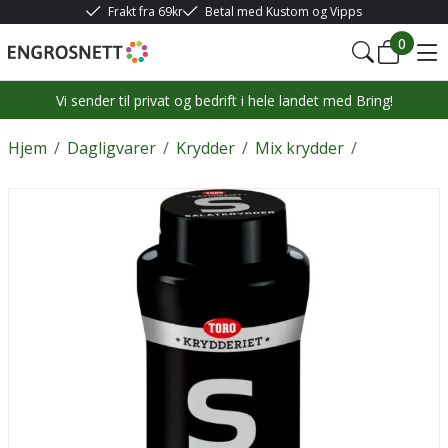
Frakt fra 69kr
Betal med Kustom og Vipps
0
Vi sender til privat og bedrift i hele landet med Bring!
Hjem
/
Dagligvarer
/
Krydder
/
Mix krydder
/