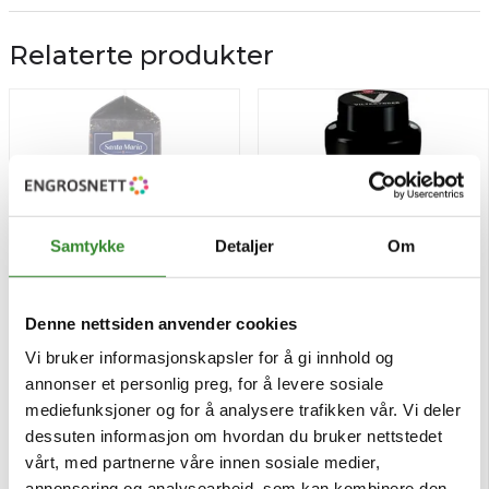
Relaterte produkter
Samtykke
Detaljer
Om
Denne nettsiden anvender cookies
Persillade 720g
Viltkrydder 400g
Vi bruker informasjonskapsler for å gi innhold og
annonser et personlig preg, for å levere sosiale
mediefunksjoner og for å analysere trafikken vår. Vi deler
Pris
Pris
kr 93,85
kr 99,33
/stk
/boks
dessuten informasjon om hvordan du bruker nettstedet
Utsolgt
Tilgjengelig
vårt, med partnerne våre innen sosiale medier,
annonsering og analysearbeid, som kan kombinere den