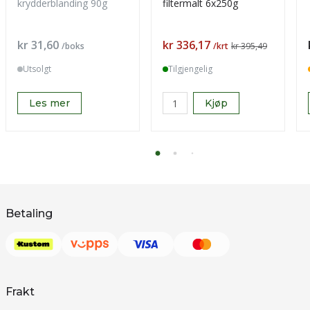
krydderblanding 90g
filtermalt 6x250g
Pris
Pris
kr 31,60
kr 336,17
/boks
/krt
kr 395,49
Utsolgt
Tilgjengelig
Les mer
Kjøp
Betaling
Frakt