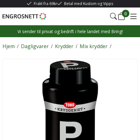
Frakt fra 69kr
Betal med Kustom og Vipps
0
Vi sender til privat og bedrift i hele landet med Bring!
Hjem
/
Dagligvarer
/
Krydder
/
Mix krydder
/