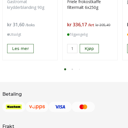
Gastromat
Friele frokostkaffe
krydderblanding 90g
filtermalt 6x250g
Pris
Pris
kr 31,60
kr 336,17
/boks
/krt
kr 395,49
Utsolgt
Tilgjengelig
Les mer
Kjøp
Betaling
Frakt