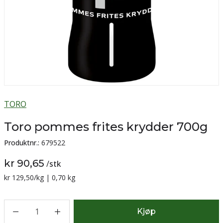
TORO
Toro pommes frites krydder 700g
Produktnr.:
679522
kr 90,65
/
stk
Sammenligning pris:
kr 129,50
/kg | 0,70 kg
1
Kjøp