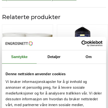
Relaterte produkter
Samtykke
Detaljer
Om
Denne nettsiden anvender cookies
Vi bruker informasjonskapsler for å gi innhold og
Toalettrull jumbo t1 2-lag
Urtegårdskrydder 420g
annonser et personlig preg, for å levere sosiale
6stk
mediefunksjoner og for å analysere trafikken vår. Vi deler
Pris
Pris
kr 476,53
kr 99,94
/stk
/stk
dessuten informasjon om hvordan du bruker nettstedet
vårt, med partnerne våre innen sosiale medier,
Bestillingsvare
Tilgjengelig