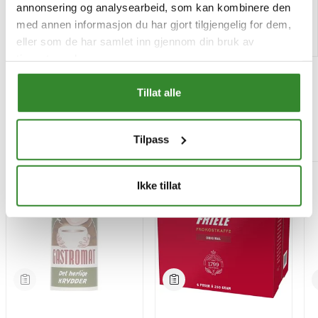
annonsering og analysearbeid, som kan kombinere den
med annen informasjon du har gjort tilgjengelig for dem,
Kjøp
Kjøp
eller som de har samlet inn gjennom din bruk av
tjenestene deres.
Tillat alle
Mest besøkt
Tilpass
-15%
Ikke tillat