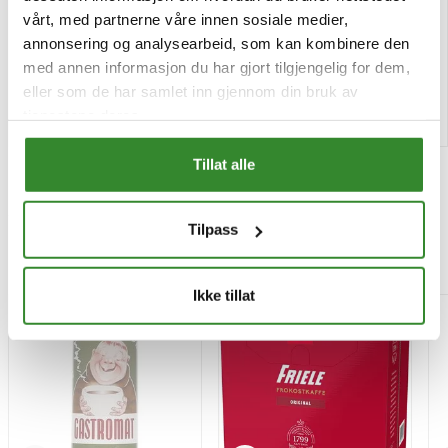
Pris
Pris
vårt, med partnerne våre innen sosiale medier,
kr 78,28
kr 136,99
/stk
/stk
annonsering og analysearbeid, som kan kombinere den
Tilgjengelig
Tilgjengelig
med annen informasjon du har gjort tilgjengelig for dem,
eller som de har samlet inn gjennom din bruk av
Kjøp
Kjøp
tjenestene deres.
Tillat alle
Tilpass
Mest besøkt
Ikke tillat
-15%