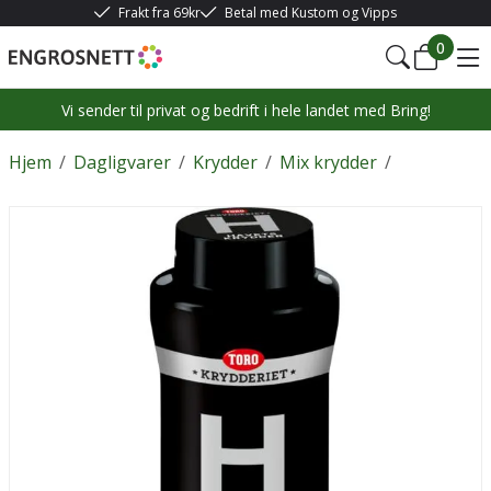
Frakt fra 69kr
Betal med Kustom og Vipps
0
Vi sender til privat og bedrift i hele landet med Bring!
Hjem
/
Dagligvarer
/
Krydder
/
Mix krydder
/