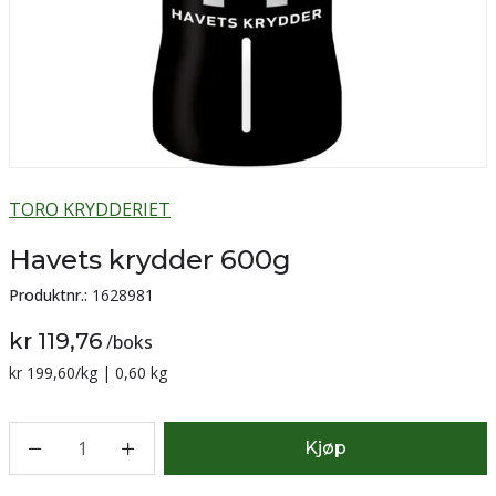
TORO KRYDDERIET
Havets krydder 600g
Produktnr.:
1628981
kr 119,76
/
boks
Sammenligning pris:
kr 199,60
/kg | 0,60 kg
1
Kjøp