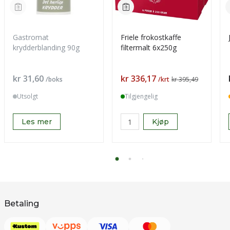
Gastromat
Friele frokostkaffe
krydderblanding 90g
filtermalt 6x250g
Pris
Pris
kr 31,60
kr 336,17
/boks
/krt
kr 395,49
Utsolgt
Tilgjengelig
Les mer
Kjøp
Betaling