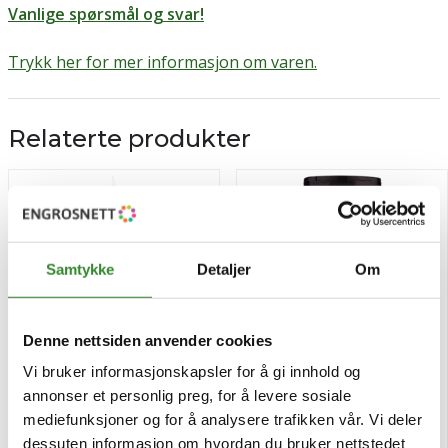
Vanlige spørsmål og svar!
Trykk her for mer informasjon om varen.
Relaterte produkter
Samtykke
Detaljer
Om
Denne nettsiden anvender cookies
Vi bruker informasjonskapsler for å gi innhold og
annonser et personlig preg, for å levere sosiale
Pommes frites krydder
Kimchi spice mix 315g
mediefunksjoner og for å analysere trafikken vår. Vi deler
840g
dessuten informasjon om hvordan du bruker nettstedet