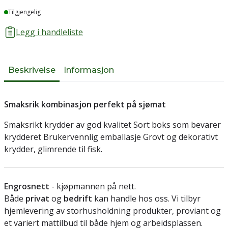
Lager
Tilgjengelig
Legg i handleliste
Beskrivelse
Informasjon
Smaksrik kombinasjon perfekt på sjømat
Smaksrikt krydder av god kvalitet Sort boks som bevarer
krydderet Brukervennlig emballasje Grovt og dekorativt
krydder, glimrende til fisk.
Engrosnett
- kjøpmannen på nett.
Både
privat
og
bedrift
kan handle hos oss. Vi tilbyr
hjemlevering av storhusholdning produkter, proviant og
et variert mattilbud til både hjem og arbeidsplassen.