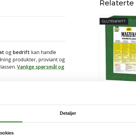
Relaterte
GLUTENFRITT
at
og
bedrift
kan handle
ldning produkter, proviant og
plassen.
Vanlige spørsmål og
Maizena snowfl
Pris
kr 595,28
/krt
Detaljer
Tilgjengelig
ookies
Kjøp