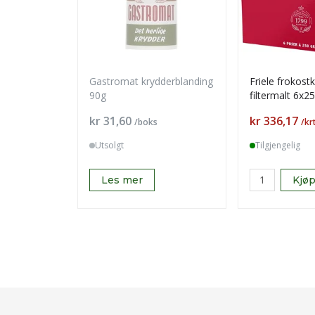
Gastromat krydderblanding
Friele frokost
90g
filtermalt 6x2
Pris
Pris
kr 31,60
kr 336,17
/boks
/kr
Utsolgt
Tilgjengelig
Les mer
Kjø