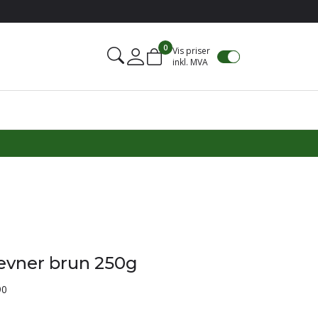
0
Vis priser
inkl. MVA
Mine sider
evner brun 250g
90