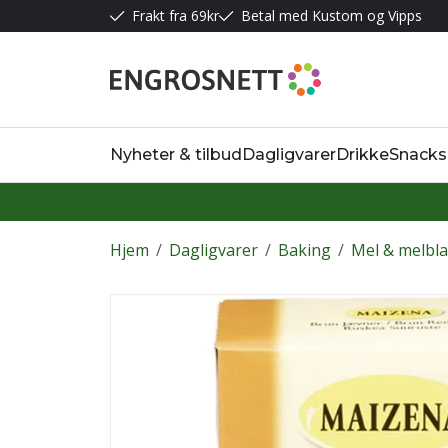
Frakt fra 69kr
Betal med Kustom og Vipps
Nyheter & tilbud
Dagligvarer
Drikke
Snacks
Hjem
/
Dagligvarer
/
Baking
/
Mel & melbl