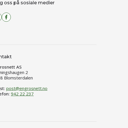
g oss på sosiale medier
ntakt
rosnett AS
ningshaugen 2
8 Blomsterdalen
st:
post@engrosnett.no
efon:
942 22 237