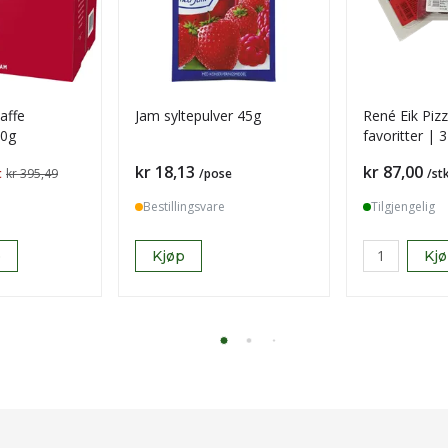
kaffe
Jam syltepulver 45g
René Eik Pizz
50g
favoritter | 
pakke
Pris
Pris
kr 18,13
kr 87,00
t
kr 395,49
/pose
/st
Bestillingsvare
Tilgjengelig
p
Kjøp
Kj