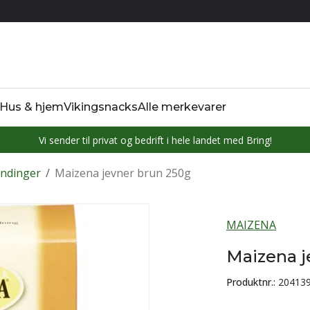
Hus & hjem
Vikingsnacks
Alle merkevarer
Vi sender til privat og bedrift i hele landet med Bring!
andinger
/
Maizena jevner brun 250g
MAIZENA
Maizena j
Produktnr.:
20413