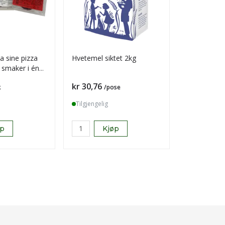
a sine pizza
Hvetemel siktet 2kg
Troika bit i
3 smaker i én
Pris
Pris
kr 30,76
kr 557,28
k
/pose
Tilgjengelig
Tilgjengelig
øp
Kjøp
K