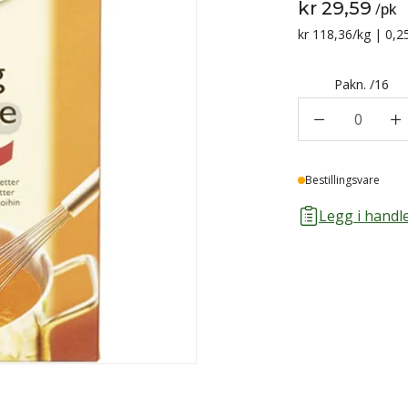
kr 29,59
/
pk
Sammenligning p
kr 118,36
/kg | 0,2
Pakn.
/
16
0
Lager
Bestillingsvare
Legg i handle