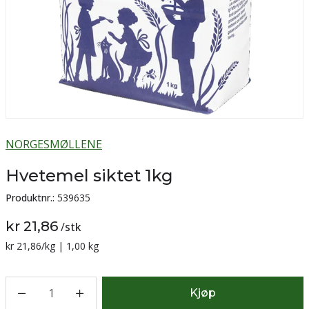
NORGESMØLLENE
Hvetemel siktet 1kg
Produktnr.:
539635
kr 21,86
/
stk
Sammenligning pris:
kr 21,86
/kg | 1,00 kg
1
Kjøp