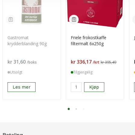
Gastromat
Friele frokostkaffe
krydderblanding 90g
filtermalt 6x250g
Pris
Pris
kr 31,60
kr 336,17
/boks
/krt
kr 395,49
Utsolgt
Tilgjengelig
Les mer
Kjøp