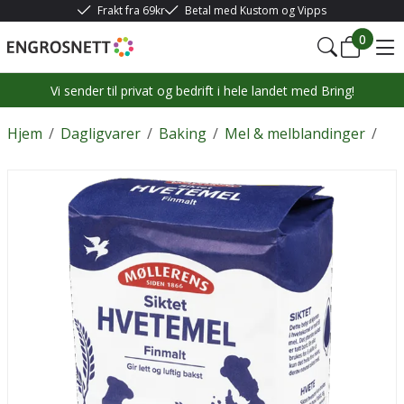
Frakt fra 69kr
Betal med Kustom og Vipps
0
Vi sender til privat og bedrift i hele landet med Bring!
Hjem
/
Dagligvarer
/
Baking
/
Mel & melblandinger
/