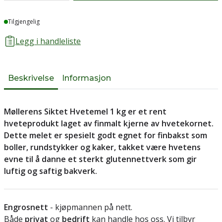
Lager
Tilgjengelig
Legg i handleliste
Beskrivelse
Informasjon
Møllerens Siktet Hvetemel 1 kg er et rent
hveteprodukt laget av finmalt kjerne av hvetekornet.
Dette melet er spesielt godt egnet for finbakst som
boller, rundstykker og kaker, takket være hvetens
evne til å danne et sterkt glutennettverk som gir
luftig og saftig bakverk.
Engrosnett
- kjøpmannen på nett.
Både
privat
og
bedrift
kan handle hos oss. Vi tilbyr