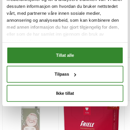
Potetmel 500g
Caputo hvetemel tipo 00
dessuten informasjon om hvordan du bruker nettstedet
nuvola 1kg
vårt, med partnerne våre innen sosiale medier,
annonsering og analysearbeid, som kan kombinere den
Pris
Pris
kr 49,16
kr 78,99
/pk
/stk
med annen informasjon du har gjort tilgjengelig for dem,
Tilgjengelig
Bestillingsvare
eller som de har samlet inn gjennom din bruk av
tjenestene deres.
Kjøp
Kjøp
Tillat alle
Tilpass
Mest besøkt
Ikke tillat
-15%