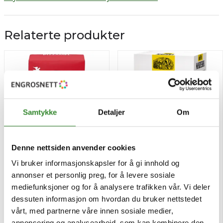
Relaterte produkter
Samtykke
Detaljer
Om
Denne nettsiden anvender cookies
Vi bruker informasjonskapsler for å gi innhold og
Pizzamel profesjonell 2kg
Maizena stivelse 700g
annonser et personlig preg, for å levere sosiale
mediefunksjoner og for å analysere trafikken vår. Vi deler
Pris
Pris
kr 31,84
kr 60,75
/stk
/stk
dessuten informasjon om hvordan du bruker nettstedet
Tilgjengelig
Tilgjengelig
vårt, med partnerne våre innen sosiale medier,
annonsering og analysearbeid, som kan kombinere den