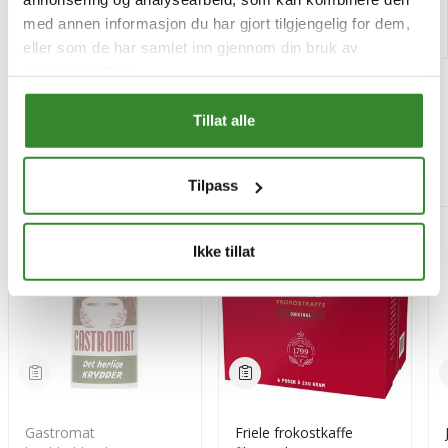
Kjøp
Kjøp
med annen informasjon du har gjort tilgjengelig for dem,
eller som de har samlet inn gjennom din bruk av
tjenestene deres.
Tillat alle
Mest besøkt
Tilpass
-15%
Ikke tillat
Gastromat
Friele frokostkaffe