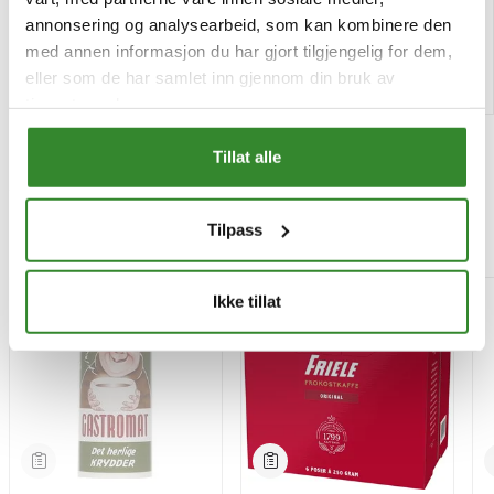
Tilgjengelig
Tilgjengelig
annonsering og analysearbeid, som kan kombinere den
med annen informasjon du har gjort tilgjengelig for dem,
Kjøp
Kjøp
eller som de har samlet inn gjennom din bruk av
tjenestene deres.
Tillat alle
Tilpass
Mest besøkt
-15%
Ikke tillat