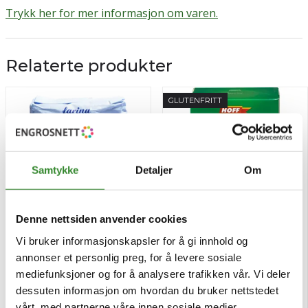
Trykk her for mer informasjon om varen.
Relaterte produkter
GLUTENFRITT
Samtykke
Detaljer
Om
Denne nettsiden anvender cookies
Vi bruker informasjonskapsler for å gi innhold og
Hvetemel tipo-00 1kg
Potetmel 500g
annonser et personlig preg, for å levere sosiale
mediefunksjoner og for å analysere trafikken vår. Vi deler
dessuten informasjon om hvordan du bruker nettstedet
Pris
Pris
kr 49,44
kr 49,16
/kg
/pk
vårt, med partnerne våre innen sosiale medier,