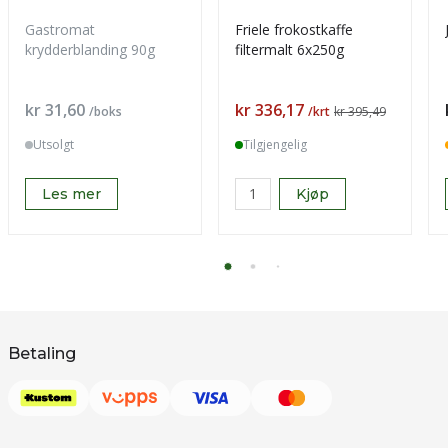
Gastromat
Friele frokostkaffe
krydderblanding 90g
filtermalt 6x250g
Pris
Pris
kr 31,60
kr 336,17
/boks
/krt
kr 395,49
Utsolgt
Tilgjengelig
Les mer
Kjøp
Betaling