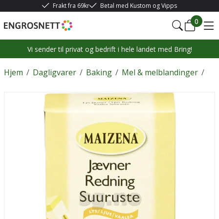
Frakt fra 69kr
Betal med Kustom og Vipps
0
Vi sender til privat og bedrift i hele landet med Bring!
Hjem
/
Dagligvarer
/
Baking
/
Mel & melblandinger
/