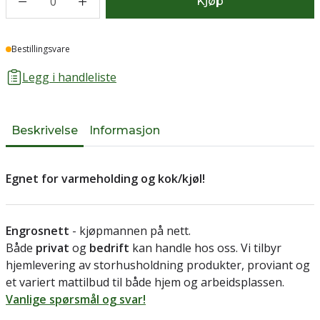
0
Kjøp
Lager
Bestillingsvare
Legg i handleliste
Beskrivelse
Informasjon
Egnet for varmeholding og kok/kjøl!
Engrosnett
- kjøpmannen på nett.
Både
privat
og
bedrift
kan handle hos oss. Vi tilbyr
hjemlevering av storhusholdning produkter, proviant og
et variert mattilbud til både hjem og arbeidsplassen.
Vanlige spørsmål og svar!