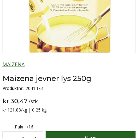
MAIZENA
Maizena jevner lys 250g
Produktnr.:
2041473
kr 30,47
/
stk
Sammenligning pris:
kr 121,88
/kg | 0,25 kg
Pakn.
/
16