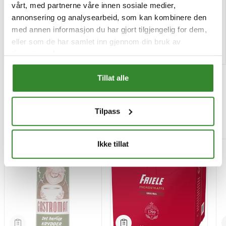
Pris
Pris
kr 12,02
kr 19,92
/krt
/pose
vårt, med partnerne våre innen sosiale medier,
annonsering og analysearbeid, som kan kombinere den
Bestillingsvare
Bestillingsvare
med annen informasjon du har gjort tilgjengelig for dem,
eller som de har samlet inn gjennom din bruk av
Kjøp
Kjøp
tjenestene deres.
Tillat alle
Tilpass
Mest besøkt
Ikke tillat
-15%