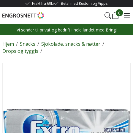
Frakt fra 69kr
Betal med Kustom og Vipps
0
Vi sender til privat og bedrift i hele landet med Bring!
Hjem
/
Snacks
/
Sjokolade, snacks & nøtter
/
Drops og tyggis
/