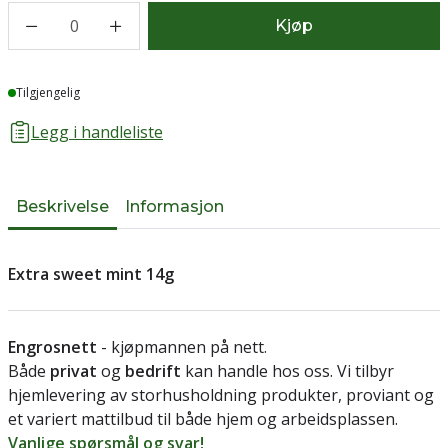
0
Kjøp
Lager
Tilgjengelig
Legg i handleliste
Beskrivelse
Informasjon
Extra sweet mint 14g
Engrosnett
- kjøpmannen på nett.
Både
privat
og
bedrift
kan handle hos oss. Vi tilbyr
hjemlevering av storhusholdning produkter, proviant og
et variert mattilbud til både hjem og arbeidsplassen.
Vanlige spørsmål og svar!