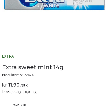
EXTRA
Extra sweet mint 14g
Produktnr.:
5172424
kr 11,90
/
stk
Sammenligning pris:
kr 850,00
/kg | 0,01 kg
Pakn.
/
30