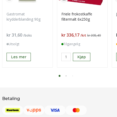
Gastromat
Friele frokostkaffe
krydderblanding 90g
filtermalt 6x250g
Pris
Pris
kr 31,60
kr 336,17
/boks
/krt
kr 395,49
Utsolgt
Tilgjengelig
Les mer
Kjøp
Betaling