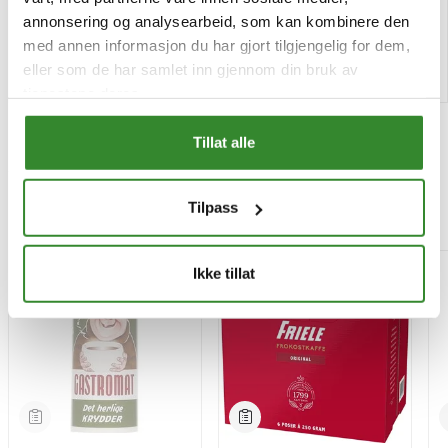
Bestillingsvare
Tilgjengelig
annonsering og analysearbeid, som kan kombinere den
med annen informasjon du har gjort tilgjengelig for dem,
Kjøp
Kjøp
eller som de har samlet inn gjennom din bruk av
tjenestene deres.
Tillat alle
Tilpass
Mest besøkt
-15%
Ikke tillat