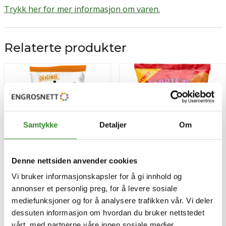
Trykk her for mer informasjon om varen.
Relaterte produkter
Samtykke
Detaljer
Om
Denne nettsiden anvender cookies
Vi bruker informasjonskapsler for å gi innhold og
Sørlandschips havsalt 190g
Kims paprika kick 30g
annonser et personlig preg, for å levere sosiale
mediefunksjoner og for å analysere trafikken vår. Vi deler
dessuten informasjon om hvordan du bruker nettstedet
Pris
Pris
kr 36,91
kr 12,14
/stk
/pose
vårt, med partnerne våre innen sosiale medier,