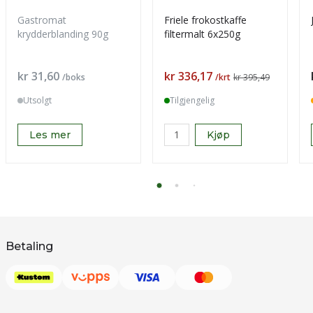
Gastromat
Friele frokostkaffe
krydderblanding 90g
filtermalt 6x250g
Pris
Pris
kr 31,60
kr 336,17
/boks
/krt
kr 395,49
Utsolgt
Tilgjengelig
Les mer
Kjøp
Betaling