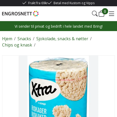
Frakt fra 69kr
Betal med Kustom og Vipps
0
Vi sender til privat og bedrift i hele landet med Bring!
Hjem
/
Snacks
/
Sjokolade, snacks & nøtter
/
Chips og knask
/