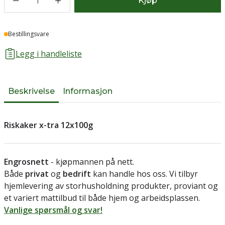
1
Kjøp
Lager
Bestillingsvare
Legg i handleliste
Beskrivelse
Informasjon
Riskaker x-tra 12x100g
Engrosnett
- kjøpmannen på nett.
Både
privat
og
bedrift
kan handle hos oss. Vi tilbyr
hjemlevering av storhusholdning produkter, proviant og
et variert mattilbud til både hjem og arbeidsplassen.
Vanlige spørsmål og svar!