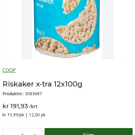
COOP
Riskaker x-tra 12x100g
Produktnr.:
3083687
kr 191,93
/
krt
Sammenligning pris:
kr 15,99
/pk | 12,00 pk