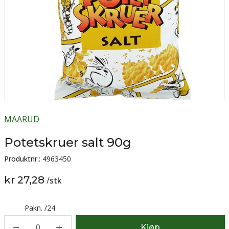
MAARUD
Potetskruer salt 90g
Produktnr.:
4963450
kr 27,28
/
stk
Pakn.
/
24
0
Kjøp