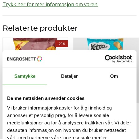
Trykk her for mer informasjon om varen.
Relaterte produkter
-20%
Samtykke
Detaljer
Om
Denne nettsiden anvender cookies
Vi bruker informasjonskapsler for å gi innhold og
Kims mexican fiesta 80g
Potetchips salt 250g
annonser et personlig preg, for å levere sosiale
mediefunksjoner og for å analysere trafikken vår. Vi deler
Pris
Pris
dessuten informasjon om hvordan du bruker nettstedet
kr 19,37
kr 60,84
/stk
kr 24,21
/stk
vårt, med partnerne våre innen sosiale medier,