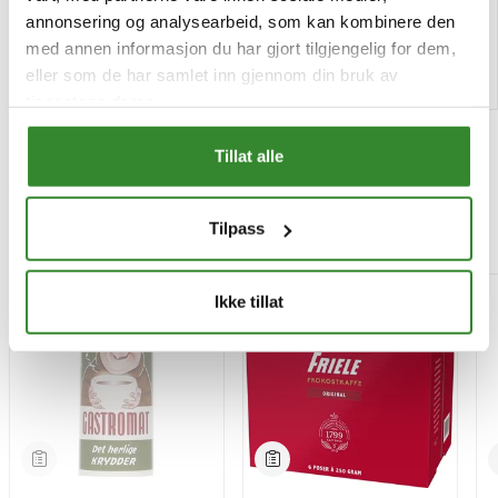
Bestillingsvare
Tilgjengelig
annonsering og analysearbeid, som kan kombinere den
med annen informasjon du har gjort tilgjengelig for dem,
Kjøp
Kjøp
eller som de har samlet inn gjennom din bruk av
tjenestene deres.
Tillat alle
Tilpass
Mest besøkt
-15%
Ikke tillat