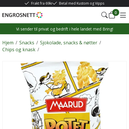
Frakt fra 69kr
Betal med Kustom og Vipps
0
Vi sender til privat og bedrift i hele landet med Bring!
Hjem
/
Snacks
/
Sjokolade, snacks & nøtter
/
Chips og knask
/