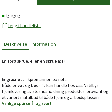
Lager
Tilgjengelig
Legg i handleliste
Beskrivelse
Informasjon
En sprø skrue, eller en skrue løs?
Engrosnett
- kjøpmannen på nett.
Både
privat
og
bedrift
kan handle hos oss. Vi tilbyr
hjemlevering av storhusholdning produkter, proviant og
et variert mattilbud til både hjem og arbeidsplassen.
Vanlige spørsmål og svar!