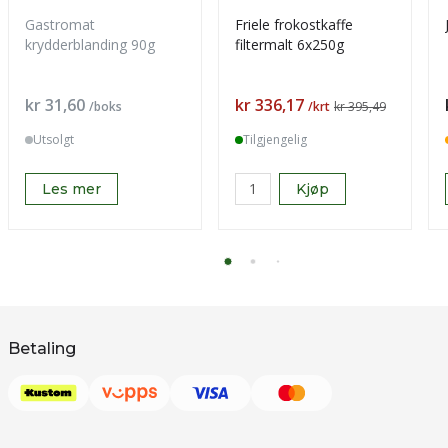
Gastromat
Friele frokostkaffe
krydderblanding 90g
filtermalt 6x250g
Pris
Pris
kr 31,60
kr 336,17
/boks
/krt
kr 395,49
Utsolgt
Tilgjengelig
Les mer
Kjøp
Betaling