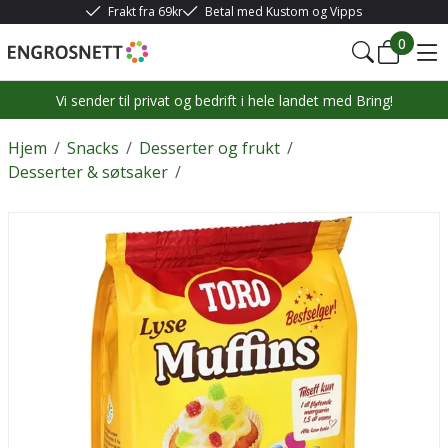
Frakt fra 69kr
Betal med Kustom og Vipps
0
Vi sender til privat og bedrift i hele landet med Bring!
Hjem
/
Snacks
/
Desserter og frukt
/
Desserter & søtsaker
/