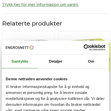
Trykk her for mer informasjon om varen.
Relaterte produkter
Samtykke
Detaljer
Om
Denne nettsiden anvender cookies
Vi bruker informasjonskapsler for å gi innhold og
Engangshanske nitril sort xl
Yellow label te lipton 20bg
annonser et personlig preg, for å levere sosiale
100stk
mediefunksjoner og for å analysere trafikken vår. Vi deler
dessuten informasjon om hvordan du bruker nettstedet
Pris
Pris
kr 63,40
kr 33,47
/pk
/stk
vårt, med partnerne våre innen sosiale medier,