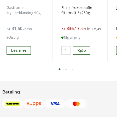
Gastromat
Friele frokostkaffe
krydderblanding 90g
filtermalt 6x250g
Pris
Pris
kr 31,60
kr 336,17
/boks
/krt
kr 395,49
Utsolgt
Tilgjengelig
Les mer
Kjøp
Betaling