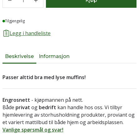
1
Kjøp
Lager
Tilgjengelig
Legg i handleliste
Beskrivelse
Informasjon
Passer alttid bra med lyse muffins!
Engrosnett
- kjøpmannen på nett.
Både
privat
og
bedrift
kan handle hos oss. Vi tilbyr
hjemlevering av storhusholdning produkter, proviant og
et variert mattilbud til både hjem og arbeidsplassen.
Vanlige spørsmål og svar!