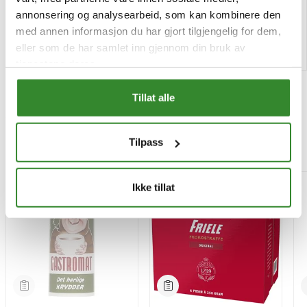
Tilgjengelig
Tilgjengelig
annonsering og analysearbeid, som kan kombinere den
med annen informasjon du har gjort tilgjengelig for dem,
Kjøp
Kjøp
eller som de har samlet inn gjennom din bruk av
tjenestene deres.
Tillat alle
Tilpass
Mest besøkt
-15%
Ikke tillat