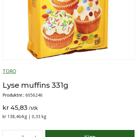
TORO
Lyse muffins 331g
Produktnr.:
6056246
kr 45,83
/
stk
Sammenligning pris:
kr 138,46
/kg | 0,33 kg