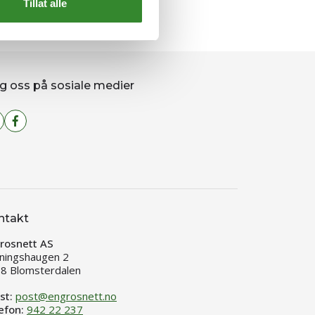
Tillat alle
g oss på sosiale medier
ntakt
rosnett AS
ningshaugen 2
8 Blomsterdalen
st:
post@engrosnett.no
efon:
942 22 237