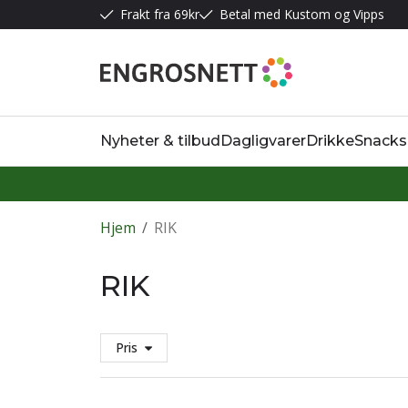
Frakt fra 69kr
Betal med Kustom og Vipps
Nyheter & tilbud
Dagligvarer
Drikke
Snacks
Hjem
/
RIK
RIK
Pris