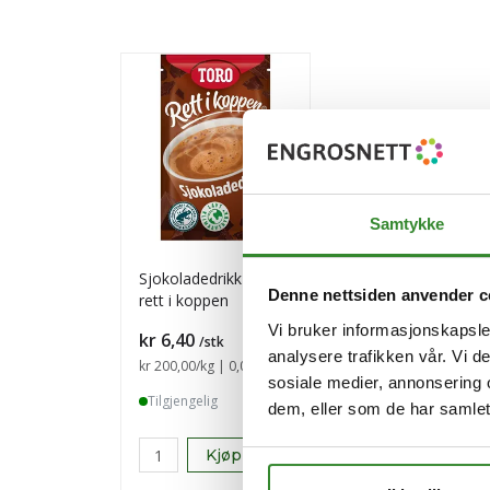
Samtykke
Sjokoladedrikk 32g
Denne nettsiden anvender c
rett i koppen
Vi bruker informasjonskapsler
Pris
kr 6,40
/stk
analysere trafikken vår. Vi 
Sammenligning pris
kr 200,00
/kg | 0,03 kg
sosiale medier, annonsering 
Tilgjengelig
dem, eller som de har samlet
Kjøp