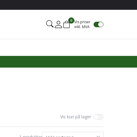
0
Vis priser
inkl. MVA
Mine sider
Vis kun på lager
1
produkter