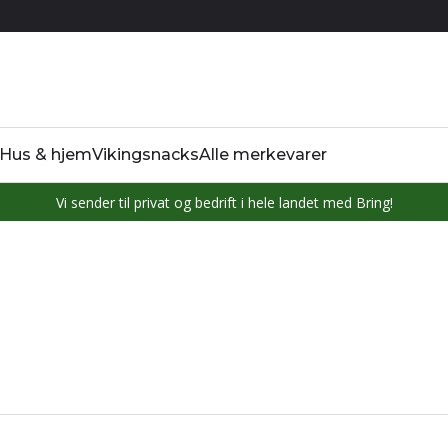
Hus & hjem
Vikingsnacks
Alle merkevarer
Vi sender til privat og bedrift i hele landet med Bring!