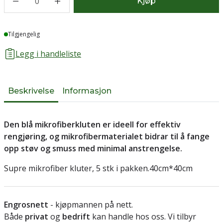
0
Kjøp
Lager
Tilgjengelig
Legg i handleliste
Beskrivelse
Informasjon
Den blå mikrofiberkluten er ideell for effektiv
rengjøring, og mikrofibermaterialet bidrar til å fange
opp støv og smuss med minimal anstrengelse.
Supre mikrofiber kluter, 5 stk i pakken.40cm*40cm
Engrosnett
- kjøpmannen på nett.
Både
privat
og
bedrift
kan handle hos oss. Vi tilbyr