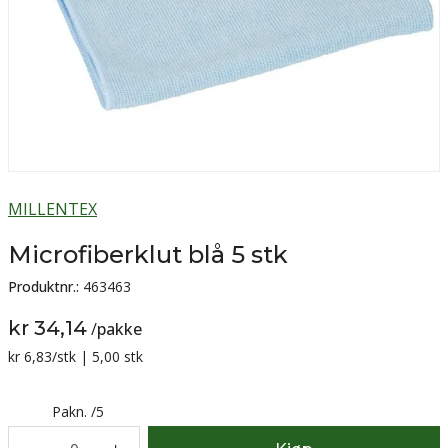
MILLENTEX
Microfiberklut blå 5 stk
Produktnr.:
463463
kr 34,14
/
pakke
Sammenligning pris:
kr 6,83
/stk | 5,00 stk
Pakn.
/
5