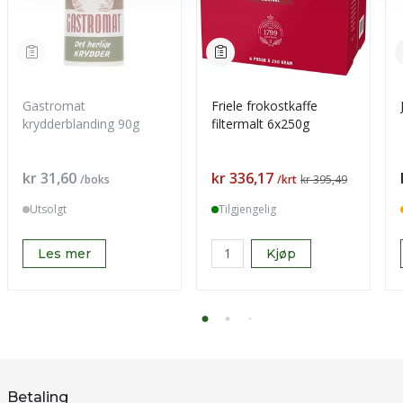
Gastromat
Friele frokostkaffe
krydderblanding 90g
filtermalt 6x250g
Pris
Pris
kr 31,60
kr 336,17
/boks
/krt
kr 395,49
Utsolgt
Tilgjengelig
Les mer
Kjøp
Betaling