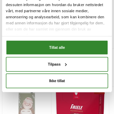
Clingfilm hel rull 60cm x
Clingfilm cutbox 30*300m
dessuten informasjon om hvordan du bruker nettstedet
1000m
vårt, med partnerne våre innen sosiale medier,
Pris
Pris
kr 869,98
kr 208,81
annonsering og analysearbeid, som kan kombinere den
/rull
/rull
med annen informasjon du har gjort tilgjengelig for dem,
Tilgjengelig
Tilgjengelig
eller som de har samlet inn gjennom din bruk av
tjenestene deres.
Kjøp
Kjøp
Tillat alle
Tilpass
Mest besøkt
Ikke tillat
-15%