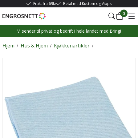
Frakt fra 69kr
Betal med Kustom og Vipps
0
Vi sender til privat og bedrift i hele landet med Bring!
Hjem
/
Hus & Hjem
/
Kjøkkenartikler
/