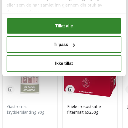
eller som de har samlet inn gjennom din bruk av
tjenestene deres.
Tillat alle
Mest besøkt
Tilpass
-15%
Ikke tillat
Gastromat
Friele frokostkaffe
krydderblanding 90g
filtermalt 6x250g