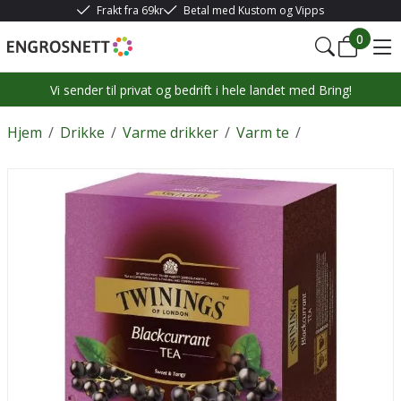
Frakt fra 69kr
Betal med Kustom og Vipps
0
Vi sender til privat og bedrift i hele landet med Bring!
Hjem
/
Drikke
/
Varme drikker
/
Varm te
/