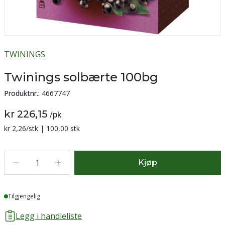
TWININGS
Twinings solbærte 100bg
Produktnr.:
4667747
kr 226,15
/
pk
Sammenligning pris:
kr 2,26
/stk | 100,00 stk
1
Kjøp
Lager
Tilgjengelig
Legg i handleliste