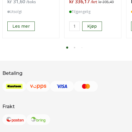
Pris
Pris
kr 31,60
kr 336,17
/boks
/krt
kr 395,49
Utsolgt
Tilgjengelig
Les mer
Kjøp
Betaling
Frakt