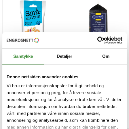
Samtykke
Detaljer
Om
Småsulten nøtter og bær
Kyllingkrydder 640g
60g
Denne nettsiden anvender cookies
Vi bruker informasjonskapsler for å gi innhold og
Pris
Pris
kr 16,74
kr 68,68
annonser et personlig preg, for å levere sosiale
/stk
/stk
mediefunksjoner og for å analysere trafikken vår. Vi deler
Tilgjengelig
Tilgjengelig
dessuten informasjon om hvordan du bruker nettstedet
vårt, med partnerne våre innen sosiale medier,
Kjøp
Kjøp
annonsering og analysearbeid, som kan kombinere den
med annen informasjon du har gjort tilgjengelig for dem,