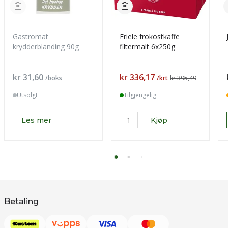
Gastromat
Friele frokostkaffe
krydderblanding 90g
filtermalt 6x250g
Pris
Pris
kr 31,60
kr 336,17
/boks
/krt
kr 395,49
Utsolgt
Tilgjengelig
Les mer
Kjøp
Betaling