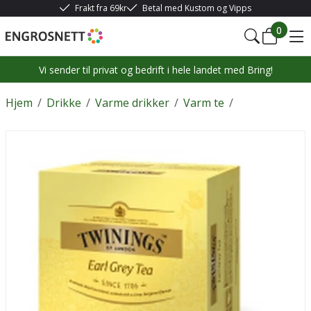
Frakt fra 69kr
Betal med Kustom og Vipps
0
Vi sender til privat og bedrift i hele landet med Bring!
Hjem
/
Drikke
/
Varme drikker
/
Varm te
/