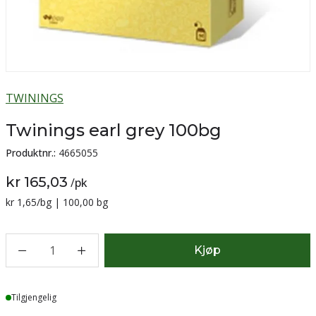
TWININGS
Twinings earl grey 100bg
Produktnr.:
4665055
kr 165,03
/
pk
Sammenligning pris:
kr 1,65
/bg | 100,00 bg
1
Kjøp
Lager
Tilgjengelig