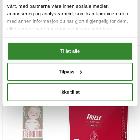
Pris
Pris
kr 459,37
kr 56,01
vårt, med partnerne våre innen sosiale medier,
/krt
/pk
annonsering og analysearbeid, som kan kombinere den
Tilgjengelig
Utsolgt
med annen informasjon du har gjort tilgjengelig for dem,
eller som de har samlet inn gjennom din bruk av
Kjøp
Les mer
tjenestene deres.
Tillat alle
Tilpass
Mest besøkt
Ikke tillat
-15%