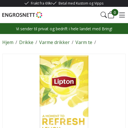
Frakt fra 69kr
Betal med Kustom og Vipps
0
Vi sender til privat og bedrift i hele landet med Bring!
Hjem
/
Drikke
/
Varme drikker
/
Varm te
/