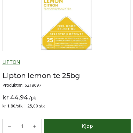
LIPTON
Lipton lemon te 25bg
Produktnr.:
6218697
kr 44,94
/
pk
Sammenligning pris:
kr 1,80
/stk | 25,00 stk
1
Kjøp