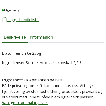
Lager
Tilgjengelig
Legg i handleliste
Beskrivelse
Informasjon
Lipton lemon te 25bg
Ingredienser Sort te, Aroma, sitronskall 2,2%.
Engrosnett
- kjøpmannen på nett.
Både
privat
og
bedrift
kan handle hos oss. Vi tilbyr
hjemlevering av storhusholdning produkter, proviant og
et variert mattilbud til både hjem og arbeidsplassen.
Vanlige spørsmål og svar!