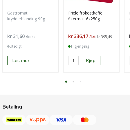
Gastromat
Friele frokostkaffe
krydderblanding 90g
filtermalt 6x250g
Pris
Pris
kr 31,60
kr 336,17
/boks
/krt
kr 395,49
Utsolgt
Tilgjengelig
Les mer
Kjøp
Betaling