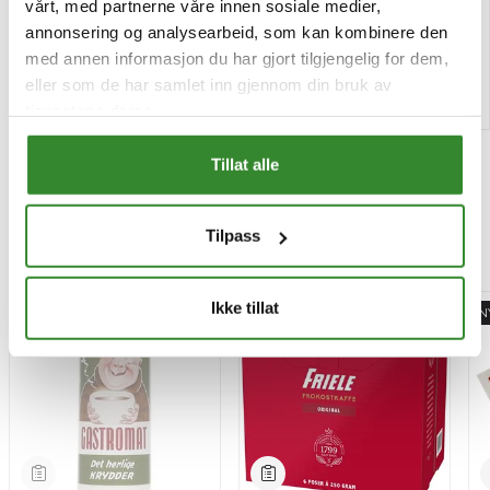
vårt, med partnerne våre innen sosiale medier,
Bestillingsvare
Tilgjengelig
annonsering og analysearbeid, som kan kombinere den
med annen informasjon du har gjort tilgjengelig for dem,
eller som de har samlet inn gjennom din bruk av
Kjøp
Kjøp
tjenestene deres.
Tillat alle
Tilpass
Mest besøkt
Ikke tillat
-15%
N