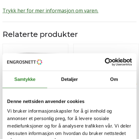
Trykk her for mer informasjon om varen.
Relaterte produkter
Samtykke
Detaljer
Om
Denne nettsiden anvender cookies
Vi bruker informasjonskapsler for å gi innhold og
annonser et personlig preg, for å levere sosiale
Toro hollandaise paste
Bogskinke grillet 500g
3,5kg
mediefunksjoner og for å analysere trafikken vår. Vi deler
dessuten informasjon om hvordan du bruker nettstedet
Pris
Pris
kr 540,76
kr 124,10
/boks
/stk