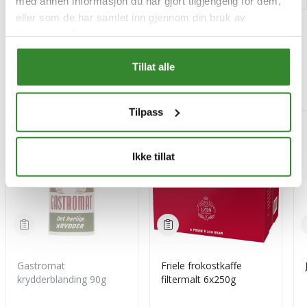
med annen informasjon du har gjort tilgjengelig for dem,
eller som de har samlet inn gjennom din bruk av
tjenestene deres.
Tillat alle
Mest besøkt
Tilpass
-15%
Ikke tillat
Gastromat
Friele frokostkaffe
krydderblanding 90g
filtermalt 6x250g