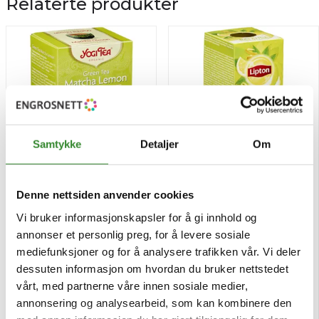
Relaterte produkter
Samtykke
Detaljer
Om
Denne nettsiden anvender cookies
Yogi te matcha lemon 17
Green tea citrus te 25bg
pos
Vi bruker informasjonskapsler for å gi innhold og
annonser et personlig preg, for å levere sosiale
Pris
Pris
kr 67,87
kr 34,45
/stk
/pk
mediefunksjoner og for å analysere trafikken vår. Vi deler
Tilgjengelig
Tilgjengelig
dessuten informasjon om hvordan du bruker nettstedet
vårt, med partnerne våre innen sosiale medier,
Kjøp
Kjøp
annonsering og analysearbeid, som kan kombinere den