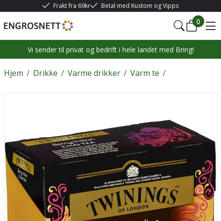
Frakt fra 69kr
Betal med Kustom og Vipps
0
Vi sender til privat og bedrift i hele landet med Bring!
Hjem
/
Drikke
/
Varme drikker
/
Varm te
/