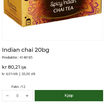
Indian chai 20bg
Produktnr.:
4148185
kr 80,21
/
pk
Sammenligning pris:
kr 4,01
/stk | 20,00 stk
Pakn.
/
12
0
Kjøp