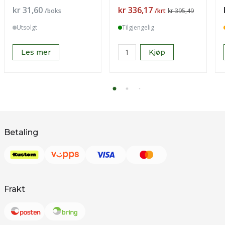
Pris
Pris
kr 31,60
kr 336,17
/boks
/krt
kr 395,49
Utsolgt
Tilgjengelig
Les mer
Kjøp
Betaling
Frakt