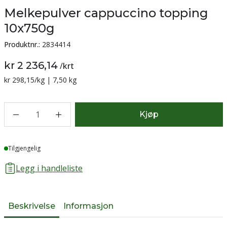
Melkepulver cappuccino topping
10x750g
Produktnr.:
2834414
kr 2 236,14
/
krt
Sammenligning pris:
kr 298,15
/kg | 7,50 kg
1
Kjøp
Lager
Tilgjengelig
Legg i handleliste
Beskrivelse
Informasjon