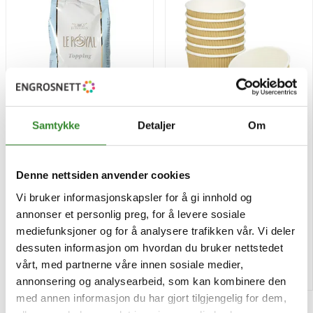
Samtykke
Detaljer
Om
Melkepulver topping 750g
Pappbeger triple walll brun
Denne nettsiden anvender cookies
35cl 30stk
Vi bruker informasjonskapsler for å gi innhold og
Pris
Pris
kr 98,82
kr 112,04
/stk
/pk
annonser et personlig preg, for å levere sosiale
Tilgjengelig
Tilgjengelig
mediefunksjoner og for å analysere trafikken vår. Vi deler
dessuten informasjon om hvordan du bruker nettstedet
Kjøp
Kjøp
vårt, med partnerne våre innen sosiale medier,
annonsering og analysearbeid, som kan kombinere den
med annen informasjon du har gjort tilgjengelig for dem,