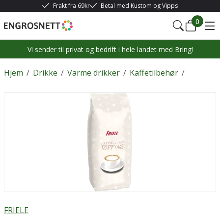
Frakt fra 69kr
Betal med Kustom og Vipps
0
Vi sender til privat og bedrift i hele landet med Bring!
Hjem
/
Drikke
/
Varme drikker
/
Kaffetilbehør
/
FRIELE