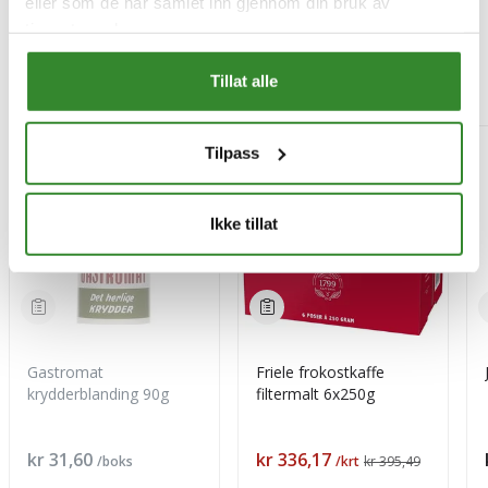
eller som de har samlet inn gjennom din bruk av
tjenestene deres.
Tillat alle
Mest besøkt
-15%
Tilpass
Ikke tillat
Gastromat
Friele frokostkaffe
krydderblanding 90g
filtermalt 6x250g
Pris
Pris
kr 31,60
kr 336,17
/boks
/krt
kr 395,49