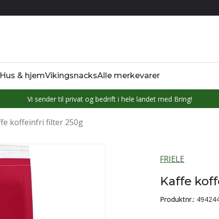
Hus & hjem
Vikingsnacks
Alle merkevarer
Vi sender til privat og bedrift i hele landet med Bring!
fe koffeinfri filter 250g
FRIELE
Kaffe koff
Produktnr.:
49424