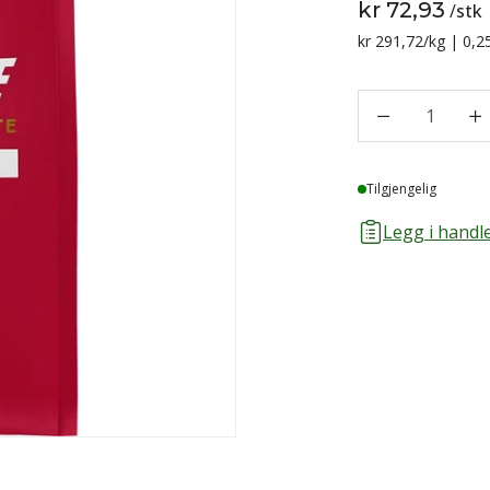
kr 72,93
/
stk
Sammenligning p
kr 291,72
/kg | 0,2
1
Lager
Tilgjengelig
Legg i handle