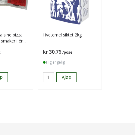
a sine pizza
Hvetemel siktet 2kg
Troika bit i
3 smaker i én
Pris
Pris
kr 30,76
kr 557,28
k
/pose
Tilgjengelig
Tilgjengelig
øp
Kjøp
K