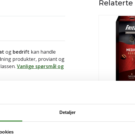
Relaterte
at
og
bedrift
kan handle
ldning produkter, proviant og
plassen.
Vanlige spørsmål og
Friele medium r
Pris
kr 926,19
/stk
Detaljer
Tilgjengelig
ookies
Kjøp