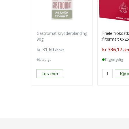
Gastromat krydderblanding
Friele frokost
90g
filtermalt 6x2
Pris
Pris
kr 31,60
kr 336,17
/boks
/kr
Utsolgt
Tilgjengelig
Les mer
Kjø