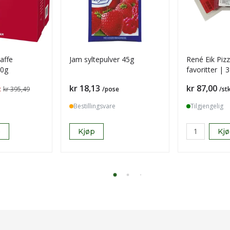
kaffe
Jam syltepulver 45g
René Eik Pizz
50g
favoritter | 
pakke
Pris
Pris
kr 18,13
kr 87,00
t
kr 395,49
/pose
/st
Bestillingsvare
Tilgjengelig
p
Kjøp
Kj