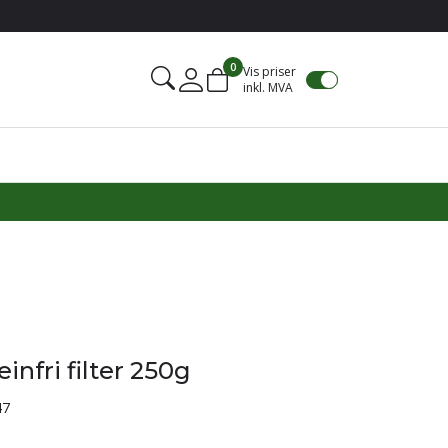
0
Vis priser
inkl. MVA
Mine sider
einfri filter 250g
47