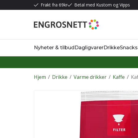
Frakt fra 69kr
Betal med Kustom og Vipps
Nyheter & tilbud
Dagligvarer
Drikke
Snacks
Hjem
/
Drikke
/
Varme drikker
/
Kaffe
/
Kaf