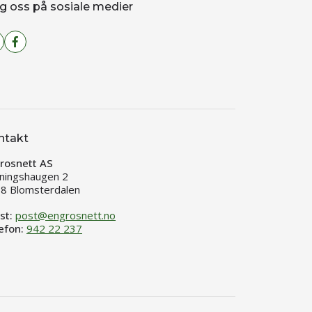
g oss på sosiale medier
ntakt
rosnett AS
ningshaugen 2
8 Blomsterdalen
st:
post@engrosnett.no
efon:
942 22 237