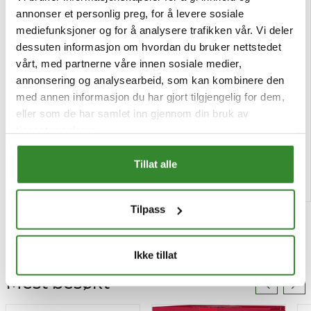
annonser et personlig preg, for å levere sosiale
mediefunksjoner og for å analysere trafikken vår. Vi deler
dessuten informasjon om hvordan du bruker nettstedet
vårt, med partnerne våre innen sosiale medier,
Toro mørk buljong 0,9kg
Slurp blåbær slush 1,5l
annonsering og analysearbeid, som kan kombinere den
med annen informasjon du har gjort tilgjengelig for dem,
Pris
kr 154,30
/stk
Pris
kr 277,92
eller som de har samlet inn gjennom din bruk av
/boks
+ Pant 3 | kr 3,00
tjenestene deres.
Tilgjengelig
Tilgjengelig
Tillat alle
Kjøp
Kjøp
Tilpass
Ikke tillat
Mest besøkt