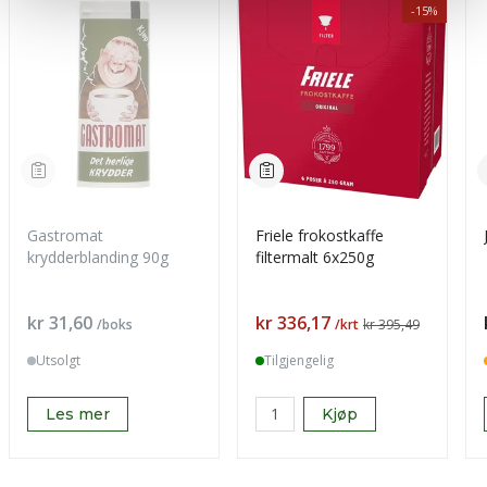
-15%
Gastromat
Friele frokostkaffe
krydderblanding 90g
filtermalt 6x250g
Pris
Pris
kr 31,60
kr 336,17
/boks
/krt
kr 395,49
Utsolgt
Tilgjengelig
Les mer
Kjøp