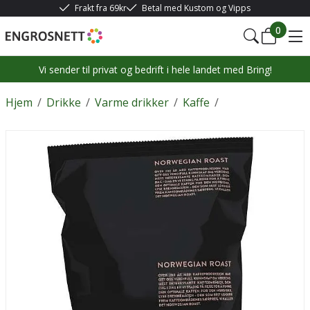
Frakt fra 69kr
Betal med Kustom og Vipps
0
Vi sender til privat og bedrift i hele landet med Bring!
Hjem
/
Drikke
/
Varme drikker
/
Kaffe
/