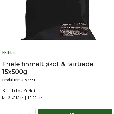
FRIELE
Friele finmalt økol. & fairtrade
15x500g
Produktnr.:
4197661
kr 1 818,14
/
krt
Sammenligning pris:
kr 121,21
/stk | 15,00 stk