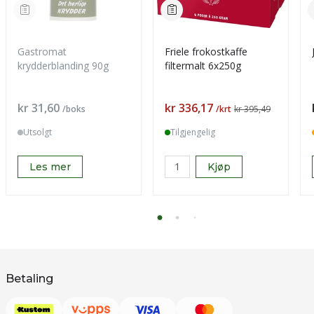
Gastromat
Friele frokostkaffe
krydderblanding 90g
filtermalt 6x250g
Pris
Pris
kr 31,60
kr 336,17
/boks
/krt
kr 395,49
Utsolgt
Tilgjengelig
Les mer
Kjøp
Betaling