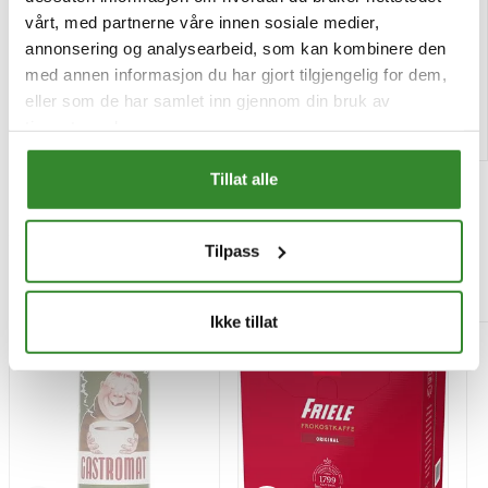
Pris
Pris
vårt, med partnerne våre innen sosiale medier,
kr 257,64
kr 747,19
/stk
/stk
annonsering og analysearbeid, som kan kombinere den
Tilgjengelig
Tilgjengelig
med annen informasjon du har gjort tilgjengelig for dem,
eller som de har samlet inn gjennom din bruk av
Kjøp
Kjøp
tjenestene deres.
Tillat alle
Tilpass
Mest besøkt
Ikke tillat
-15%