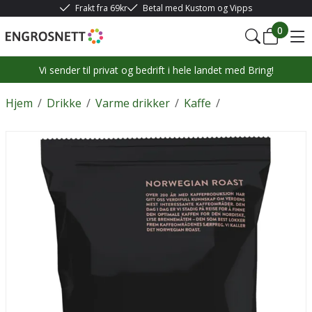
Frakt fra 69kr
Betal med Kustom og Vipps
0
Vi sender til privat og bedrift i hele landet med Bring!
Hjem
/
Drikke
/
Varme drikker
/
Kaffe
/