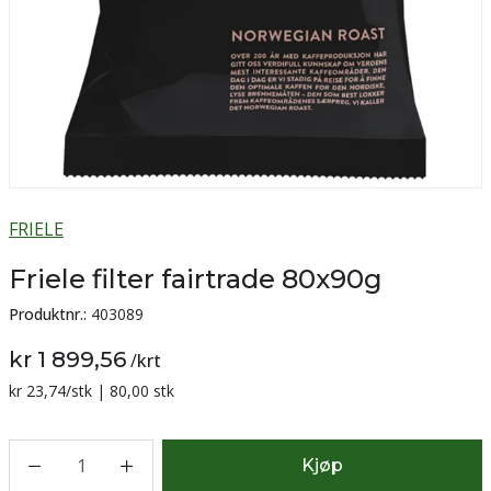
FRIELE
Friele filter fairtrade 80x90g
Produktnr.:
403089
kr 1 899,56
/
krt
Sammenligning pris:
kr 23,74
/stk | 80,00 stk
1
Kjøp