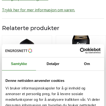
Trykk her for mer informasjon om varen.
Relaterte produkter
Samtykke
Detaljer
Om
Denne nettsiden anvender cookies
Vi bruker informasjonskapsler for å gi innhold og
Fem pepper 410g
Cafitesse delicate roast
annonser et personlig preg, for å levere sosiale
1.25l
mediefunksjoner og for å analysere trafikken vår. Vi deler
dessuten informasjon om hvordan du bruker nettstedet