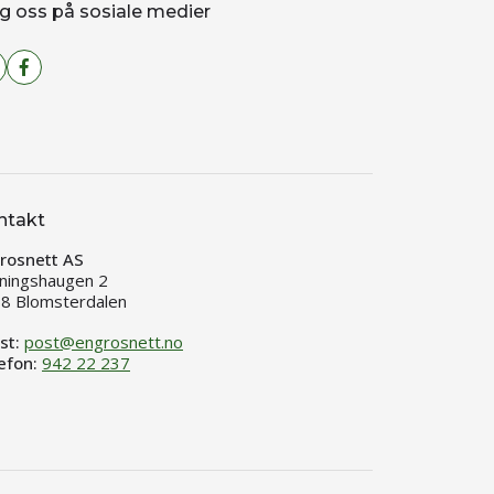
g oss på sosiale medier
ntakt
rosnett AS
ningshaugen 2
8 Blomsterdalen
st:
post@engrosnett.no
efon:
942 22 237