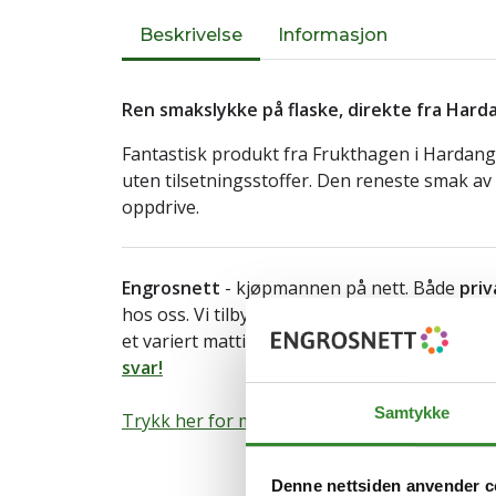
Beskrivelse
Informasjon
Ren smakslykke på flaske, direkte fra Hard
Fantastisk produkt fra Frukthagen i Hardan
uten tilsetningsstoffer. Den reneste smak a
oppdrive.
Engrosnett
- kjøpmannen på nett. Både
priv
hos oss. Vi tilbyr hjemlevering av storhusho
et variert mattilbud til både hjem og arbeids
svar!
Samtykke
Trykk her for mer informasjon om varen.
Denne nettsiden anvender c