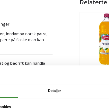
Relaterte
anger!
ger, inndampa norsk pære,
v pære på flaske man kan
at
og
bedrift
kan handle
ldning produkter, proviant og
Lerum appelsins
plassen.
Vanlige spørsmål og
Pris
kr 97,94
/stk
+ Pant 3 | kr 3,00
Detaljer
Tilgjengelig
ookies
Kjøp