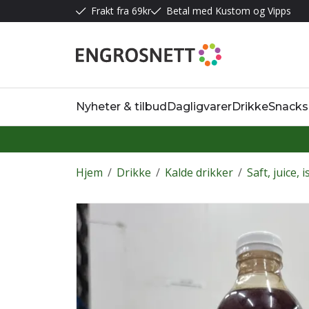
Frakt fra 69kr
Betal med Kustom og Vipps
Nyheter & tilbud
Dagligvarer
Drikke
Snacks
Hjem
/
Drikke
/
Kalde drikker
/
Saft, juice, 