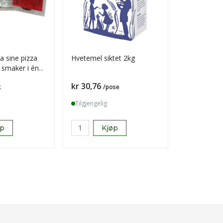
a sine pizza
Hvetemel siktet 2kg
Troika bit i
3 smaker i én
Pris
Pris
kr 30,76
kr 557,28
k
/pose
Tilgjengelig
Tilgjengelig
øp
Kjøp
K