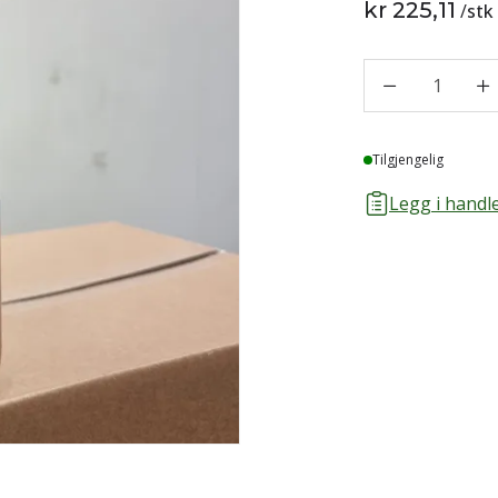
kr 225,11
/
stk
1
Lager
Tilgjengelig
Legg i handle