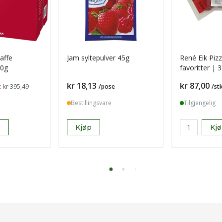
kaffe
Jam syltepulver 45g
René Eik Pizz
50g
favoritter | 
pakke
Pris
Pris
kr 18,13
kr 87,00
t
kr 395,49
/pose
/st
Bestillingsvare
Tilgjengelig
p
Kjøp
Kj