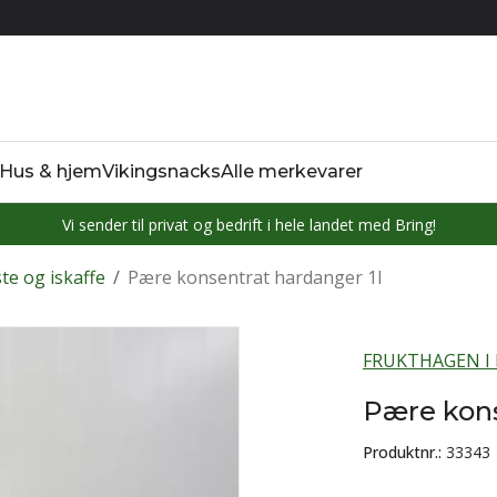
Hus & hjem
Vikingsnacks
Alle merkevarer
Vi sender til privat og bedrift i hele landet med Bring!
iste og iskaffe
/
Pære konsentrat hardanger 1l
FRUKTHAGEN I
Pære kons
Produktnr.:
33343