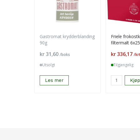
Gastromat krydderblanding
Friele frokost
90g
filtermalt 6x2
Pris
Pris
kr 31,60
kr 336,17
/boks
/kr
Utsolgt
Tilgjengelig
Les mer
Kjø