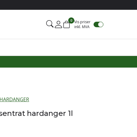
0
Vis priser
inkl. MVA
Mine sider
 HARDANGER
entrat hardanger 1l