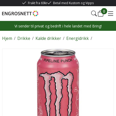
Frakt fra 69kr
Betal med Kustom og Vipps
0
Vi sender til privat og bedrift i hele landet med Bring!
Hjem
/
Drikke
/
Kalde drikker
/
Energidrikk
/