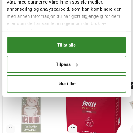
vårt, med partnerne våre innen sosiale medier,
annonsering og analysearbeid, som kan kombinere den
Tilgjengelig
Tilgjengelig
med annen informasjon du har gjort tilgjengelig for dem,
eller som de har samlet inn gjennom din bruk av
Kjøp
Kjøp
tjenestene deres.
Tillat alle
Tilpass
Mest besøkt
Ikke tillat
-15%
N