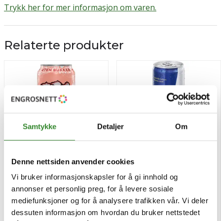
Trykk her for mer informasjon om varen.
Relaterte produkter
Samtykke
Detaljer
Om
Denne nettsiden anvender cookies
Vi bruker informasjonskapsler for å gi innhold og
Monster ultra peachy keen
Red bull regular 24x473ml
annonser et personlig preg, for å levere sosiale
24x0,5l
mediefunksjoner og for å analysere trafikken vår. Vi deler
Pris
Pris
kr 735,31
kr 926,04
/krt
/krt
dessuten informasjon om hvordan du bruker nettstedet
+ Pant 2 | kr 48,00
+ Pant 2 | kr 48,00