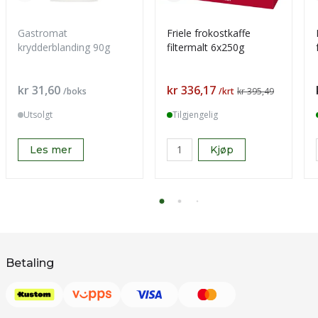
Gastromat
Friele frokostkaffe
krydderblanding 90g
filtermalt 6x250g
Pris
Pris
kr 31,60
kr 336,17
/boks
/krt
kr 395,49
Utsolgt
Tilgjengelig
Les mer
Kjøp
Betaling