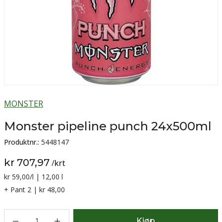
MONSTER
Monster pipeline punch 24x500ml
Produktnr.:
5448147
kr 707,97
/
krt
Sammenligning pris:
kr 59,00
/l | 12,00 l
+ Pant 2 | kr 48,00
1
Kjøp