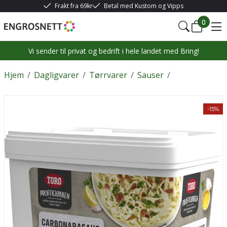
Frakt fra 69kr
Betal med Kustom og Vipps
0
Vi sender til privat og bedrift i hele landet med Bring!
Hjem
/
Dagligvarer
/
Tørrvarer
/
Sauser
/
-15%