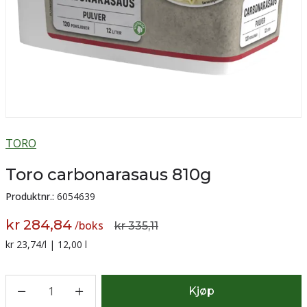
TORO
Toro carbonarasaus 810g
Produktnr.:
6054639
kr 284,84
/
boks
kr 335,11
Sammenligning pris:
kr 23,74
/l | 12,00 l
1
Kjøp