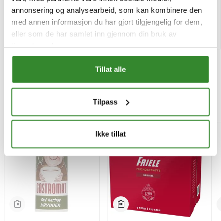
Tilgjengelig
Tilgjengelig
annonsering og analysearbeid, som kan kombinere den
med annen informasjon du har gjort tilgjengelig for dem,
Kjøp
Kjøp
eller som de har samlet inn gjennom din bruk av
tjenestene deres.
Tillat alle
Tilpass
Mest besøkt
-15%
Ikke tillat