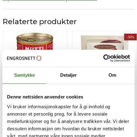
Relaterte produkter
-50%
Samtykke
Detaljer
Om
Denne nettsiden anvender cookies
Mutti pizzasaus 400g
Vikingsnacks hvitløk 45g
Vi bruker informasjonskapsler for å gi innhold og
annonser et personlig preg, for å levere sosiale
mediefunksjoner og for å analysere trafikken vår. Vi deler
Pris
Pris
dessuten informasjon om hvordan du bruker nettstedet
kr 39,80
kr 14,75
/stk
/stk
kr 29,50
vårt, med partnerne våre innen sosiale medier,