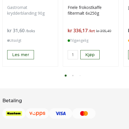
Gastromat
Friele frokostkaffe
krydderblanding 90g
filtermalt 6x250g
Pris
Pris
kr 31,60
kr 336,17
/boks
/krt
kr 395,49
Utsolgt
Tilgjengelig
Les mer
Kjøp
Betaling