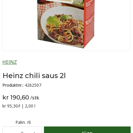
HEINZ
Heinz chili saus 2l
Produktnr.:
4262507
kr 190,60
/
stk
Sammenligning pris:
kr 95,30
/l | 2,00 l
Pakn.
/
6