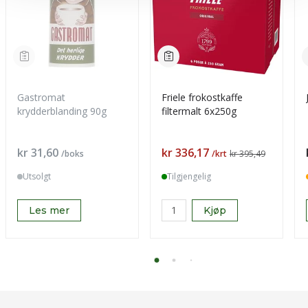
Gastromat
Friele frokostkaffe
krydderblanding 90g
filtermalt 6x250g
Pris
Pris
kr 31,60
kr 336,17
/boks
/krt
kr 395,49
Utsolgt
Tilgjengelig
Les mer
Kjøp