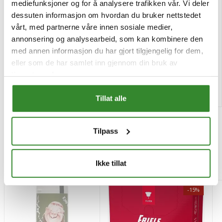
mediefunksjoner og for å analysere trafikken vår. Vi deler
dessuten informasjon om hvordan du bruker nettstedet
Toro bearnaise paste 3kg
Toro hvit saus kok&kjøl
800g
vårt, med partnerne våre innen sosiale medier,
annonsering og analysearbeid, som kan kombinere den
Pris
Pris
kr 398,26
kr 240,59
/boks
/boks
med annen informasjon du har gjort tilgjengelig for dem,
Tilgjengelig
Bestillingsvare
eller som de har samlet inn gjennom din bruk av
tjenestene deres.
Kjøp
Kjøp
Tillat alle
Tilpass
Mest besøkt
Ikke tillat
-15%