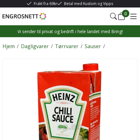
Frakt fra 69kr
Betal med Kustom og Vipps
0
Vi sender til privat og bedrift i hele landet med Bring!
Hjem
/
Dagligvarer
/
Tørrvarer
/
Sauser
/