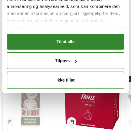
Bestillingsvare
Tilgjengelig
annonsering og analysearbeid, som kan kombinere den
med annen informasjon du har gjort tilgjengelig for dem,
Kjøp
Kjøp
eller som de har samlet inn gjennom din bruk av
tjenestene deres.
Tillat alle
Tilpass
Mest besøkt
-15%
N
Ikke tillat