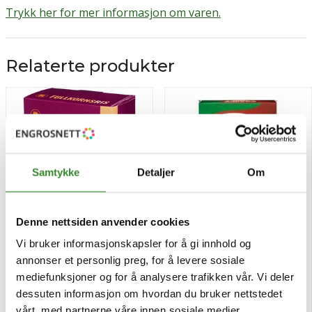
Trykk her for mer informasjon om varen.
Relaterte produkter
Samtykke
Detaljer
Om
Denne nettsiden anvender cookies
Vi bruker informasjonskapsler for å gi innhold og
Fullkornsris bib 8x125g
Makaroni snarkokt 650g
annonser et personlig preg, for å levere sosiale
mediefunksjoner og for å analysere trafikken vår. Vi deler
dessuten informasjon om hvordan du bruker nettstedet
Pris
Pris
kr 44,00
kr 32,25
/stk
/pk
vårt, med partnerne våre innen sosiale medier,