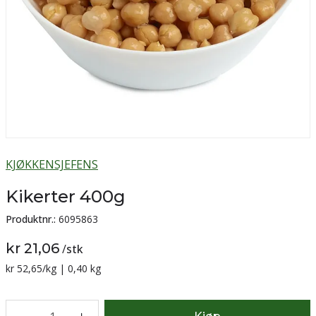
KJØKKENSJEFENS
Kikerter 400g
Produktnr.:
6095863
kr 21,06
/
stk
Sammenligning pris:
kr 52,65
/kg | 0,40 kg