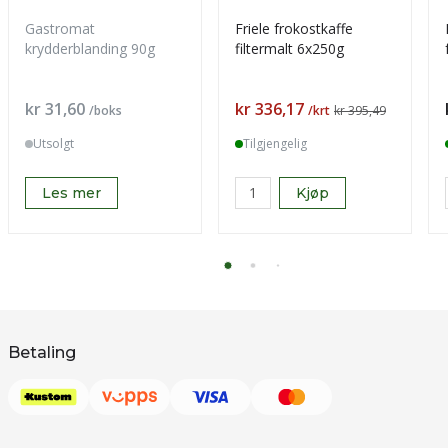
Gastromat
Friele frokostkaffe
krydderblanding 90g
filtermalt 6x250g
Pris
Pris
kr 31,60
kr 336,17
/boks
/krt
kr 395,49
Utsolgt
Tilgjengelig
Les mer
Kjøp
Betaling