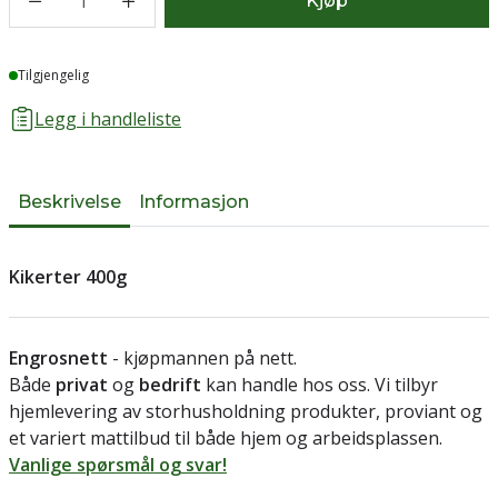
1
Kjøp
Lager
Tilgjengelig
Legg i handleliste
Beskrivelse
Informasjon
Kikerter 400g
Engrosnett
- kjøpmannen på nett.
Både
privat
og
bedrift
kan handle hos oss. Vi tilbyr
hjemlevering av storhusholdning produkter, proviant og
et variert mattilbud til både hjem og arbeidsplassen.
Vanlige spørsmål og svar!