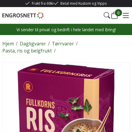
Frakt fra 69kr
Betal med Kustom og Vipps
0
Vi sender til privat og bedrift i hele landet med Bring!
Hjem
/
Dagligvarer
/
Tørrvarer
/
Pasta, ris og belgfrukt
/