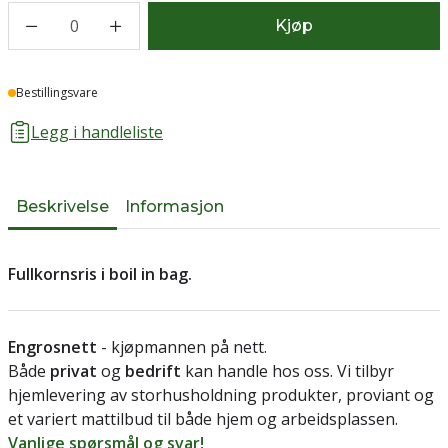
0
Kjøp
Lager
Bestillingsvare
Legg i handleliste
Beskrivelse
Informasjon
Fullkornsris i boil in bag.
Engrosnett
- kjøpmannen på nett.
Både
privat
og
bedrift
kan handle hos oss. Vi tilbyr
hjemlevering av storhusholdning produkter, proviant og
et variert mattilbud til både hjem og arbeidsplassen.
Vanlige spørsmål og svar!