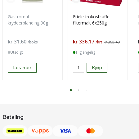
Gastromat
Friele frokostkaffe
krydderblanding 90g
filtermalt 6x250g
Pris
Pris
kr 31,60
kr 336,17
/boks
/krt
kr 395,49
Utsolgt
Tilgjengelig
Les mer
Kjøp
Betaling