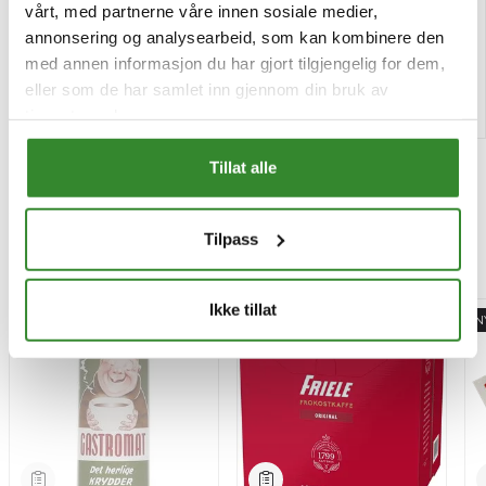
Pris
Pris
kr 246,12
kr 34,29
/stk
/stk
vårt, med partnerne våre innen sosiale medier,
annonsering og analysearbeid, som kan kombinere den
Tilgjengelig
Tilgjengelig
med annen informasjon du har gjort tilgjengelig for dem,
eller som de har samlet inn gjennom din bruk av
Kjøp
Kjøp
tjenestene deres.
Tillat alle
Tilpass
Mest besøkt
Ikke tillat
-15%
N