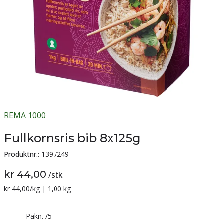
REMA 1000
Fullkornsris bib 8x125g
Produktnr.:
1397249
kr 44,00
/
stk
Sammenligning pris:
kr 44,00
/kg | 1,00 kg
Pakn.
/
5