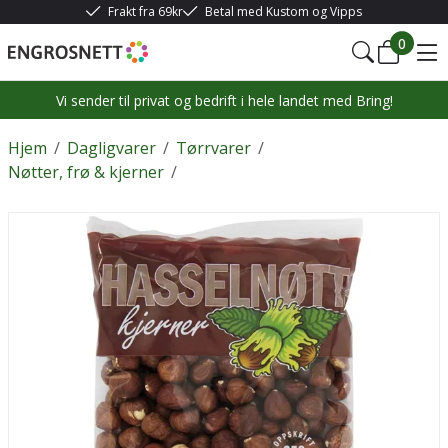
Frakt fra 69kr
Betal med Kustom og Vipps
0
Vi sender til privat og bedrift i hele landet med Bring!
Hjem
/
Dagligvarer
/
Tørrvarer
/
Nøtter, frø & kjerner
/