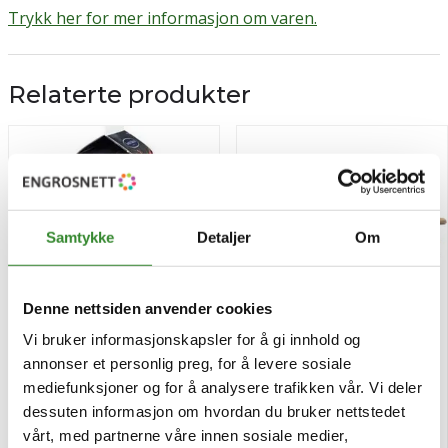
Trykk her for mer informasjon om varen.
Relaterte produkter
Samtykke
Detaljer
Om
Denne nettsiden anvender cookies
Vi bruker informasjonskapsler for å gi innhold og
annonser et personlig preg, for å levere sosiale
Sesamfrø sorte 550g
Solsikkekjerner rå 500g
mediefunksjoner og for å analysere trafikken vår. Vi deler
Pris
Pris
kr 89,83
kr 48,98
/stk
/stk
dessuten informasjon om hvordan du bruker nettstedet
vårt, med partnerne våre innen sosiale medier,
Tilgjengelig
Tilgjengelig