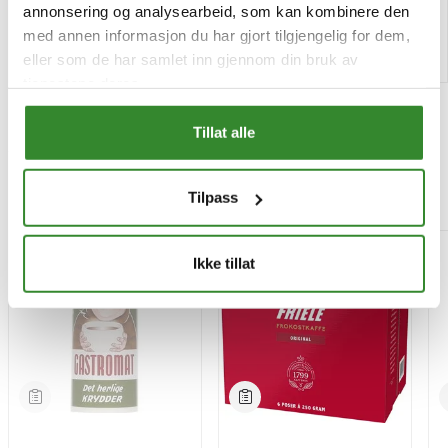
annonsering og analysearbeid, som kan kombinere den
med annen informasjon du har gjort tilgjengelig for dem,
Kjøp
Kjøp
eller som de har samlet inn gjennom din bruk av
tjenestene deres.
Tillat alle
Mest besøkt
Tilpass
-15%
Ikke tillat