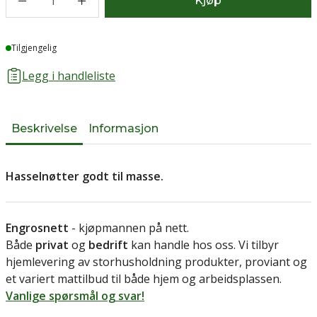
1
Kjøp
Lager
Tilgjengelig
Legg i handleliste
Beskrivelse
Informasjon
Hasselnøtter godt til masse.
Engrosnett
- kjøpmannen på nett.
Både
privat
og
bedrift
kan handle hos oss. Vi tilbyr
hjemlevering av storhusholdning produkter, proviant og
et variert mattilbud til både hjem og arbeidsplassen.
Vanlige spørsmål og svar!