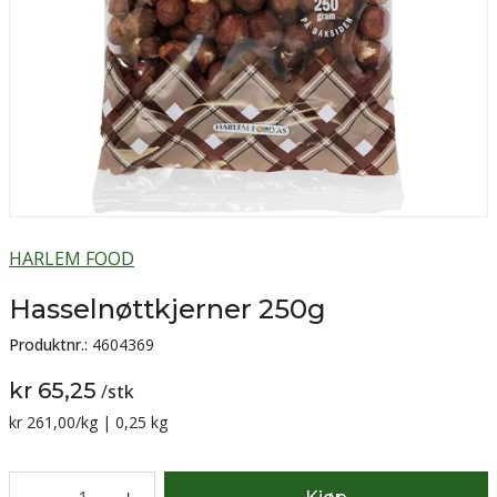
HARLEM FOOD
Hasselnøttkjerner 250g
Produktnr.:
4604369
kr 65,25
/
stk
Sammenligning pris:
kr 261,00
/kg | 0,25 kg