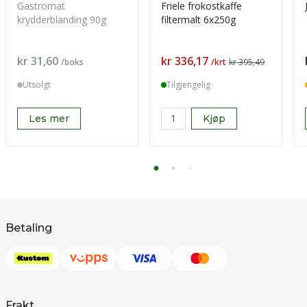
Gastromat
Friele frokostkaffe
krydderblanding 90g
filtermalt 6x250g
Pris
Pris
kr 31,60
kr 336,17
/boks
/krt
kr 395,49
Utsolgt
Tilgjengelig
Les mer
Kjøp
Betaling
Frakt