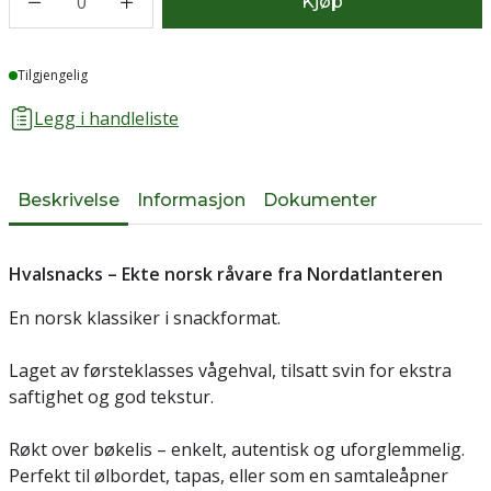
0
Kjøp
Lager
Tilgjengelig
Legg i handleliste
Beskrivelse
Informasjon
Dokumenter
Hvalsnacks – Ekte norsk råvare fra Nordatlanteren
En norsk klassiker i snackformat.
Laget av førsteklasses vågehval, tilsatt svin for ekstra
saftighet og god tekstur.
Røkt over bøkelis – enkelt, autentisk og uforglemmelig.
Perfekt til ølbordet, tapas, eller som en samtaleåpner