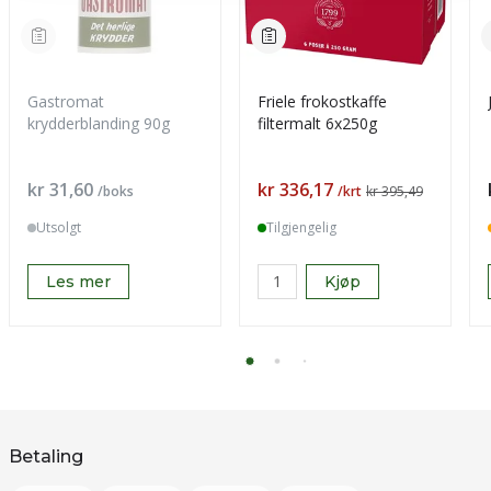
Gastromat
Friele frokostkaffe
krydderblanding 90g
filtermalt 6x250g
Pris
Pris
kr 31,60
kr 336,17
/boks
/krt
kr 395,49
Utsolgt
Tilgjengelig
Les mer
Kjøp
Betaling