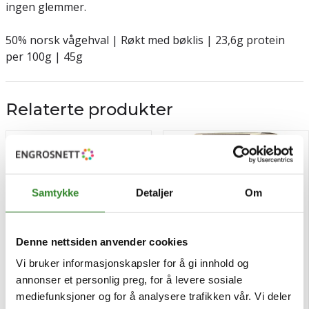
ingen glemmer.
50% norsk vågehval | Røkt med bøklis | 23,6g protein
per 100g | 45g
Relaterte produkter
Samtykke
Detaljer
Om
Denne nettsiden anvender cookies
Vi bruker informasjonskapsler for å gi innhold og
annonser et personlig preg, for å levere sosiale
mediefunksjoner og for å analysere trafikken vår. Vi deler
Mac'n cheese 65g rett i
Fullkornsris lang øk. 700g