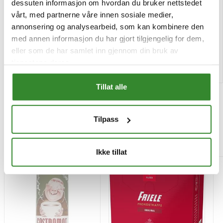
koppen
dessuten informasjon om hvordan du bruker nettstedet
vårt, med partnerne våre innen sosiale medier,
Pris
Pris
kr 23,38
kr 86,09
/stk
/stk
annonsering og analysearbeid, som kan kombinere den
Tilgjengelig
Bestillingsvare
med annen informasjon du har gjort tilgjengelig for dem,
eller som de har samlet inn gjennom din bruk av
tjenestene deres.
Kjøp
Kjøp
Tillat alle
Tilpass
Mest besøkt
Ikke tillat
-15%