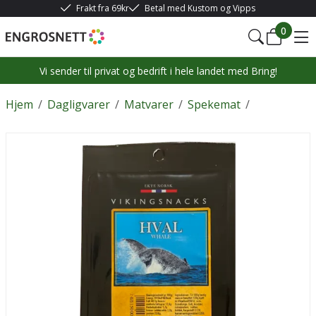
Frakt fra 69kr
Betal med Kustom og Vipps
0
Vi sender til privat og bedrift i hele landet med Bring!
Hjem
/
Dagligvarer
/
Matvarer
/
Spekemat
/