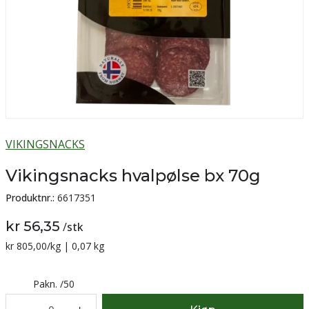
VIKINGSNACKS
Vikingsnacks hvalpølse bx 70g
Produktnr.:
6617351
kr 56,35
/
stk
Sammenligning pris:
kr 805,00
/kg | 0,07 kg
Pakn.
/
50