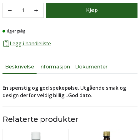
1
Kjøp
Lager
Tilgjengelig
Legg i handleliste
Beskrivelse
Informasjon
Dokumenter
En spenstig og god spekepølse. Utgående smak og
design derfor veldig billig...God dato.
Relaterte produkter