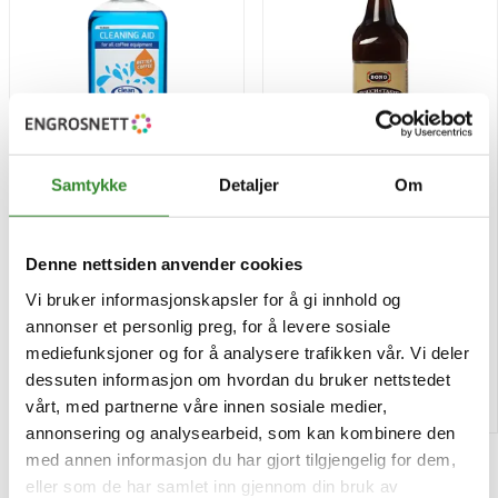
Samtykke
Detaljer
Om
Kafferensemiddel 250ml
Touch of taste fond
grønnsak 1l
Denne nettsiden anvender cookies
Pris
Pris
kr 78,26
kr 268,01
/stk
/stk
Vi bruker informasjonskapsler for å gi innhold og
annonser et personlig preg, for å levere sosiale
Tilgjengelig
Bestillingsvare
mediefunksjoner og for å analysere trafikken vår. Vi deler
dessuten informasjon om hvordan du bruker nettstedet
Kjøp
Kjøp
vårt, med partnerne våre innen sosiale medier,
annonsering og analysearbeid, som kan kombinere den
med annen informasjon du har gjort tilgjengelig for dem,
eller som de har samlet inn gjennom din bruk av