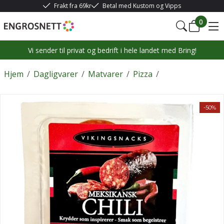
Frakt fra 69kr
Betal med Kustom og Vipps
0
Vi sender til privat og bedrift i hele landet med Bring!
Hjem
/
Dagligvarer
/
Matvarer
/
Pizza
/
-50%