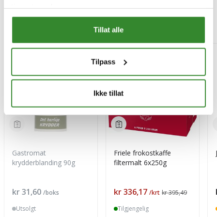
tjenestene deres.
Mest besøkt
Tillat alle
-15%
Tilpass
Ikke tillat
Gastromat
Friele frokostkaffe
krydderblanding 90g
filtermalt 6x250g
Pris
Pris
kr 31,60
kr 336,17
/boks
/krt
kr 395,49
Utsolgt
Tilgjengelig