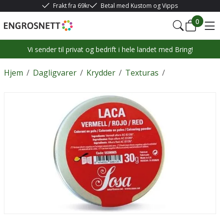
Frakt fra 69kr
Betal med Kustom og Vipps
0
Vi sender til privat og bedrift i hele landet med Bring!
Hjem
/
Dagligvarer
/
Krydder
/
Texturas
/