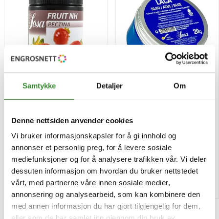
Samtykke
Detaljer
Om
Sosa pectin nh 500g
Sosa pulver blå
fettoppløselig 20g
Denne nettsiden anvender cookies
Vi bruker informasjonskapsler for å gi innhold og
Pris
Pris
kr 662,75
kr 198,79
/stk
/stk
annonser et personlig preg, for å levere sosiale
Tilgjengelig
Tilgjengelig
mediefunksjoner og for å analysere trafikken vår. Vi deler
dessuten informasjon om hvordan du bruker nettstedet
Kjøp
Kjøp
vårt, med partnerne våre innen sosiale medier,
annonsering og analysearbeid, som kan kombinere den
med annen informasjon du har gjort tilgjengelig for dem,
eller som de har samlet inn gjennom din bruk av