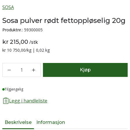
SOSA
Sosa pulver rødt fettoppløselig 20g
Produktnr.:
59300005
kr 215,00
/
stk
Sammenligning pris:
kr 10 750,00
/kg | 0,02 kg
1
Kjøp
Lager
Tilgjengelig
Legg i handleliste
Beskrivelse
Informasjon