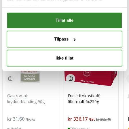
tjenestene deres.
Mest besøkt
Tillat alle
-15%
Tilpass
Ikke tillat
Gastromat
Friele frokostkaffe
krydderblanding 90g
filtermalt 6x250g
Pris
Pris
kr 31,60
kr 336,17
/boks
/krt
kr 395,49
Utsolgt
Tilgjengelig