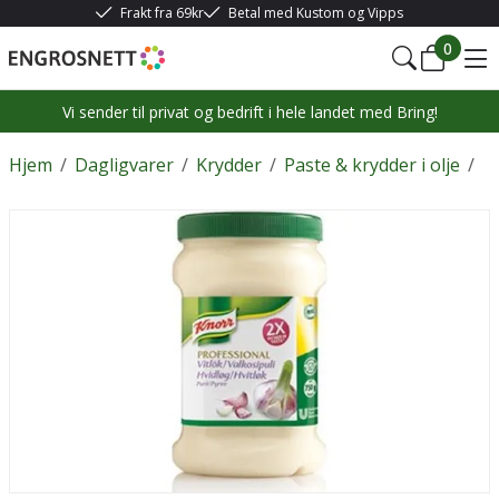
Frakt fra 69kr
Betal med Kustom og Vipps
0
Vi sender til privat og bedrift i hele landet med Bring!
Hjem
/
Dagligvarer
/
Krydder
/
Paste & krydder i olje
/