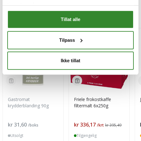
tjenestene deres.
Mest besøkt
Tillat alle
-15%
Tilpass
Ikke tillat
Gastromat
Friele frokostkaffe
krydderblanding 90g
filtermalt 6x250g
Pris
Pris
kr 31,60
kr 336,17
/boks
/krt
kr 395,49
Utsolgt
Tilgjengelig