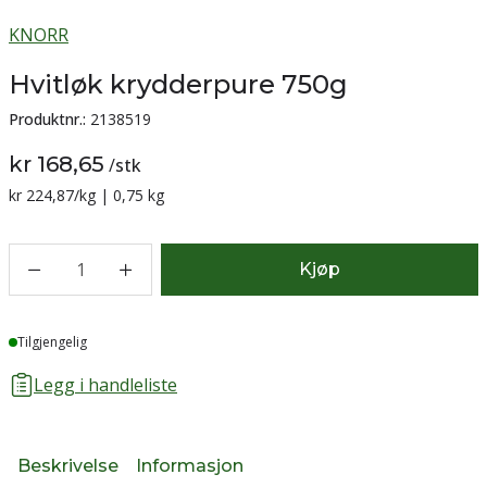
KNORR
Hvitløk krydderpure 750g
Produktnr.:
2138519
kr 168,65
/
stk
Sammenligning pris:
kr 224,87
/kg | 0,75 kg
1
Kjøp
Lager
Tilgjengelig
Legg i handleliste
Beskrivelse
Informasjon