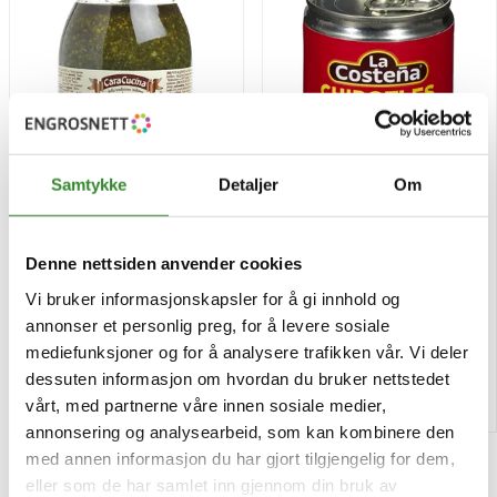
Samtykke
Detaljer
Om
Pesto alla genovese 1000g
La costena chipotle chili
199g
Denne nettsiden anvender cookies
Pris
Pris
kr 453,58
kr 105,63
/stk
/stk
Vi bruker informasjonskapsler for å gi innhold og
annonser et personlig preg, for å levere sosiale
Tilgjengelig
Tilgjengelig
mediefunksjoner og for å analysere trafikken vår. Vi deler
dessuten informasjon om hvordan du bruker nettstedet
Kjøp
Kjøp
vårt, med partnerne våre innen sosiale medier,
annonsering og analysearbeid, som kan kombinere den
med annen informasjon du har gjort tilgjengelig for dem,
eller som de har samlet inn gjennom din bruk av