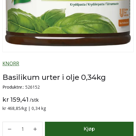
KNORR
Basilikum urter i olje 0,34kg
Produktnr.:
526152
kr 159,41
/
stk
Sammenligning pris:
kr 468,85
/kg | 0,34 kg
1
Kjøp