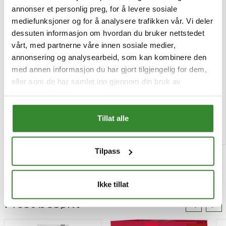
annonser et personlig preg, for å levere sosiale
mediefunksjoner og for å analysere trafikken vår. Vi deler
dessuten informasjon om hvordan du bruker nettstedet
vårt, med partnerne våre innen sosiale medier,
Ingefær krydderpure 750g
Ajvar mild 350g
annonsering og analysearbeid, som kan kombinere den
med annen informasjon du har gjort tilgjengelig for dem,
Pris
Pris
kr 166,46
kr 62,79
eller som de har samlet inn gjennom din bruk av
/stk
/stk
tjenestene deres.
Bestillingsvare
Tilgjengelig
Tillat alle
Kjøp
Kjøp
Tilpass
Ikke tillat
Mest besøkt