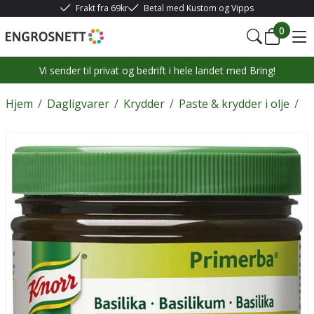
Frakt fra 69kr
Betal med Kustom og Vipps
0
Vi sender til privat og bedrift i hele landet med Bring!
Hjem
/
Dagligvarer
/
Krydder
/
Paste & krydder i olje
/