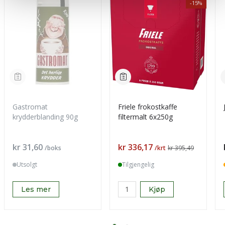
-15%
Gastromat
Friele frokostkaffe
krydderblanding 90g
filtermalt 6x250g
Pris
Pris
kr 31,60
kr 336,17
/boks
/krt
kr 395,49
Utsolgt
Tilgjengelig
Les mer
Kjøp