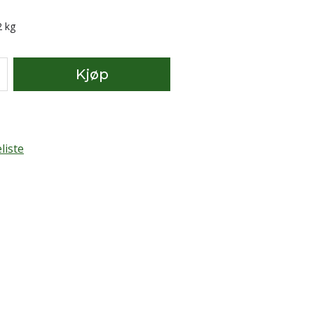
ris:
2 kg
Kjøp
liste