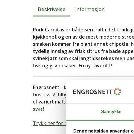
Beskrivelse
Informasjon
Pork Carnitas er både sentralt i det tradis
kjøkkenet og en av de mest moderne street
smaken kommer fra blant annet chipotle, h
tydelig innslag av frisk sitrus fra både appe
svinekjøtt som skal langtidsstekes men passe
fisk og grønnsaker. En ny favoritt!
Engrosnett
- kjøpmannen på nett. Både
priv
hos oss. Vi tilbyr hjemlevering av storhusho
et variert mattilbud til både hjem og arbeids
svar!
Samtykke
Trykk her for mer informasjon om varen.
Denne nettsiden anvender c