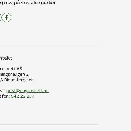
g oss på sosiale medier
ntakt
rosnett AS
ningshaugen 2
8 Blomsterdalen
st:
post@engrosnett.no
efon:
942 22 237