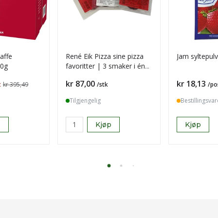
kaffe
René Eik Pizza sine pizza
Jam syltepul
50g
favoritter | 3 smaker i én
pakke
Pris
Pris
kr 87,00
kr 18,13
t
kr 395,49
/stk
/po
Tilgjengelig
Bestillingsvar
p
Kjøp
Kjøp