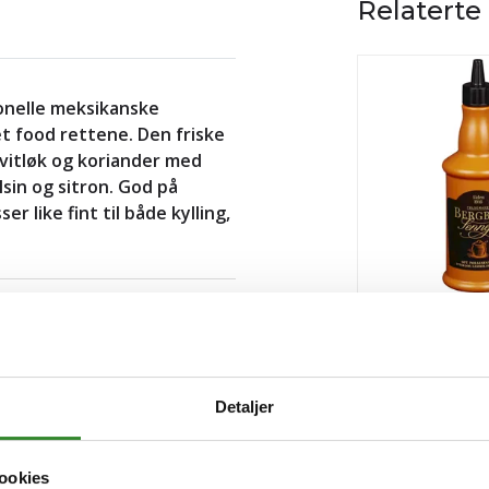
Relaterte
jonelle meksikanske
 food rettene. Den friske
vitløk og koriander med
lsin og sitron. God på
r like fint til både kylling,
at
og
bedrift
kan handle
Bergbys sennep
ldning produkter, proviant og
plassen.
Vanlige spørsmål og
Pris
kr 32,91
/flaske
Detaljer
Bestillingsvare
ookies
Kjøp