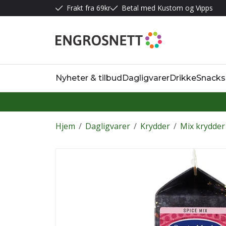
Frakt fra 69kr
Betal med Kustom og Vipps
Nyheter & tilbud
Dagligvarer
Drikke
Snacks
Hjem
/
Dagligvarer
/
Krydder
/
Mix krydder