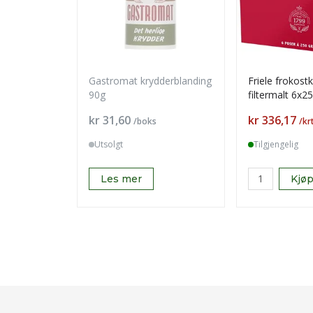
Gastromat krydderblanding
Friele frokost
90g
filtermalt 6x2
Pris
Pris
kr 31,60
kr 336,17
/boks
/kr
Utsolgt
Tilgjengelig
Les mer
Kjø