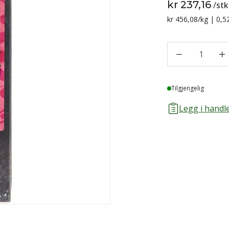
kr 237,16
/
stk
Sammenligning p
kr 456,08
/kg | 0,5
1
Lager
Tilgjengelig
Legg i handle