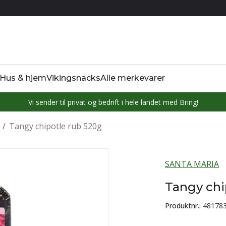
Hus & hjem
Vikingsnacks
Alle merkevarer
Vi sender til privat og bedrift i hele landet med Bring!
/
Tangy chipotle rub 520g
SANTA MARIA
Tangy chi
Produktnr.:
48178