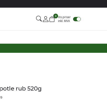
0
Vis priser
inkl. MVA
Mine sider
potle rub 520g
39