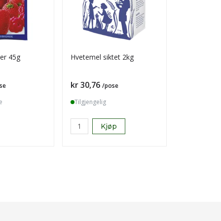
ver 45g
Hvetemel siktet 2kg
Troika bit i
Pris
Pris
kr 30,76
kr 557,28
se
/pose
e
Tilgjengelig
Tilgjengelig
Kjøp
K