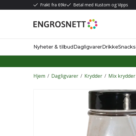
Frakt fra 69kr
Betal med Kustom og Vipps
Nyheter & tilbud
Dagligvarer
Drikke
Snacks
Hjem
/
Dagligvarer
/
Krydder
/
Mix krydder