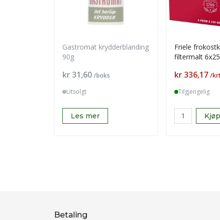
Gastromat krydderblanding
Friele frokost
90g
filtermalt 6x2
Pris
Pris
kr 31,60
kr 336,17
/boks
/kr
Utsolgt
Tilgjengelig
Les mer
Kjø
Betaling