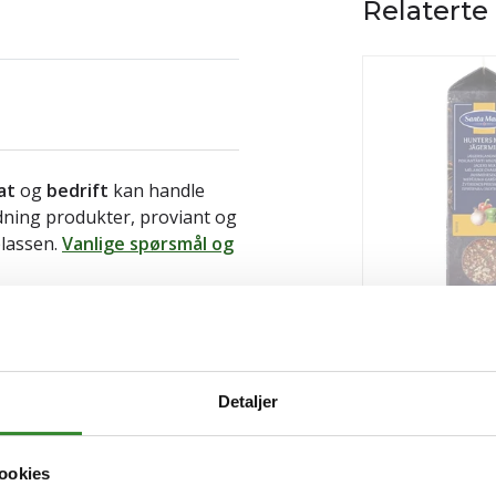
Relaterte
at
og
bedrift
kan handle
ldning produkter, proviant og
plassen.
Vanlige spørsmål og
Jegermix 480g
Pris
kr 123,91
/stk
Detaljer
Utsolgt
Les mer
ookies