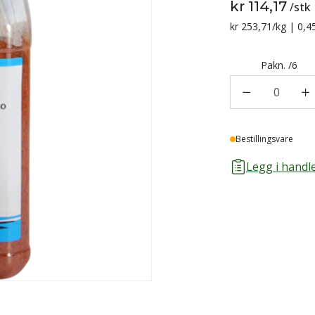
kr 114,17
/
stk
Sammenligning p
kr 253,71
/kg | 0,4
Pakn.
/
6
0
Lager
Bestillingsvare
Legg i handle