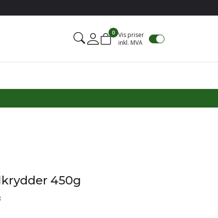
0
Vis priser
inkl. MVA
Mine sider
llkrydder 450g
8