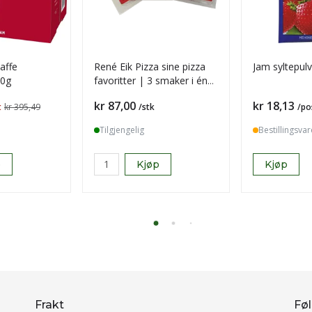
kaffe
René Eik Pizza sine pizza
Jam syltepul
50g
favoritter | 3 smaker i én
pakke
Pris
Pris
kr 87,00
kr 18,13
t
kr 395,49
/stk
/po
Tilgjengelig
Bestillingsvar
p
Kjøp
Kjøp
Frakt
Føl