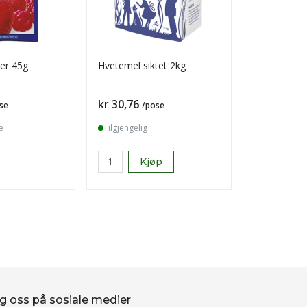
ver 45g
Hvetemel siktet 2kg
Troika bit i
Pris
Pris
kr 30,76
kr 557,28
se
/pose
e
Tilgjengelig
Tilgjengelig
Kjøp
K
g oss på sosiale medier