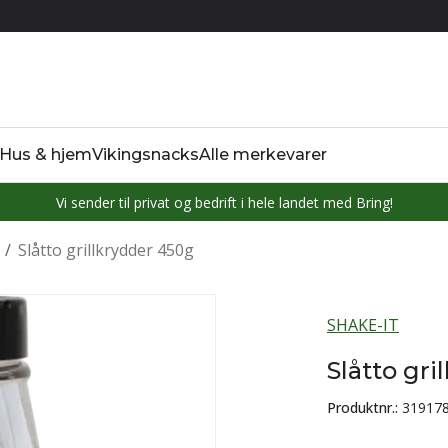
Hus & hjem
Vikingsnacks
Alle merkevarer
Vi sender til privat og bedrift i hele landet med Bring!
/
Slåtto grillkrydder 450g
SHAKE-IT
Slåtto gri
Produktnr.:
31917