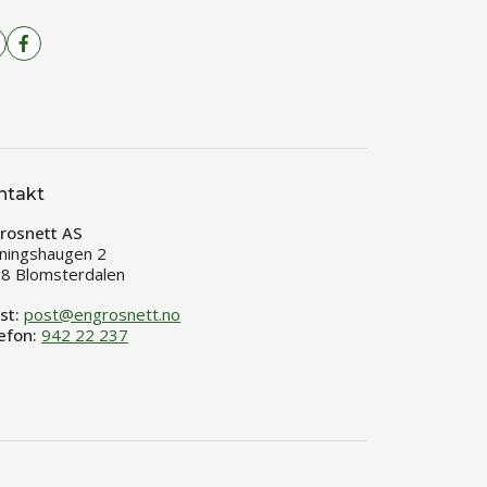
ntakt
rosnett AS
ningshaugen 2
8 Blomsterdalen
st:
post@engrosnett.no
efon:
942 22 237