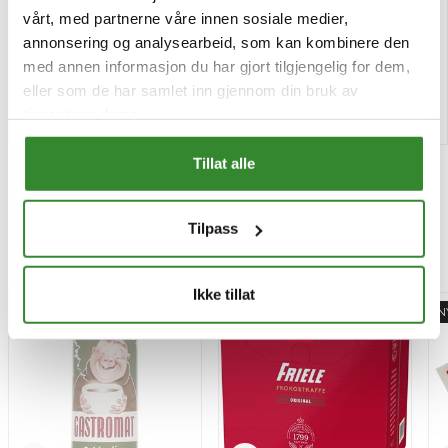
Pris
Pris
kr 337,11
kr 1 818,14
vårt, med partnerne våre innen sosiale medier,
/stk
/krt
annonsering og analysearbeid, som kan kombinere den
Tilgjengelig
Tilgjengelig
med annen informasjon du har gjort tilgjengelig for dem,
eller som de har samlet inn gjennom din bruk av
Kjøp
Kjøp
tjenestene deres.
Tillat alle
Tilpass
Mest besøkt
Ikke tillat
-15%
N