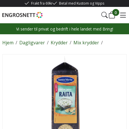
Frakt fra 69kr
Betal med Kustom og Vipps
0
Vi sender til privat og bedrift i hele landet med Bring!
Hjem
/
Dagligvarer
/
Krydder
/
Mix krydder
/