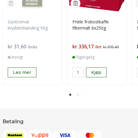
Gastromat
Friele frokostkaffe
krydderblanding 90g
filtermalt 6x250g
Pris
Pris
kr 31,60
kr 336,17
/boks
/krt
kr 395,49
Utsolgt
Tilgjengelig
Les mer
Kjøp
Betaling