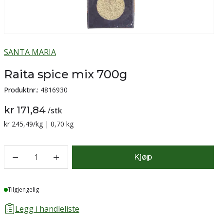
SANTA MARIA
Raita spice mix 700g
Produktnr.:
4816930
kr 171,84
/
stk
Sammenligning pris:
kr 245,49
/kg | 0,70 kg
1
Kjøp
Lager
Tilgjengelig
Legg i handleliste