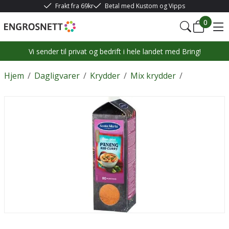
Frakt fra 69kr
Betal med Kustom og Vipps
0
Vi sender til privat og bedrift i hele landet med Bring!
Hjem
/
Dagligvarer
/
Krydder
/
Mix krydder
/