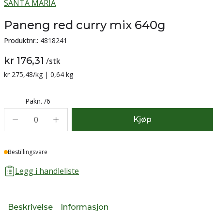
SANTA MARIA
Paneng red curry mix 640g
Produktnr.:
4818241
kr 176,31
/
stk
Sammenligning pris:
kr 275,48
/kg | 0,64 kg
Pakn.
/
6
0
Kjøp
Lager
Bestillingsvare
Legg i handleliste
Beskrivelse
Informasjon