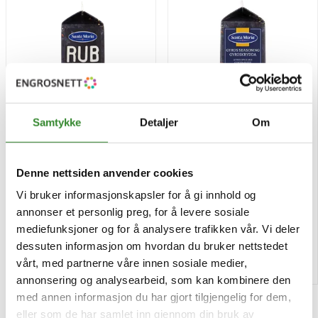
Samtykke
Detaljer
Om
Bbq rub steakhouse 565g
Gyros spice mix 590g
Denne nettsiden anvender cookies
Pris
Pris
kr 138,67
kr 144,36
Vi bruker informasjonskapsler for å gi innhold og
/stk
/stk
annonser et personlig preg, for å levere sosiale
Tilgjengelig
Tilgjengelig
mediefunksjoner og for å analysere trafikken vår. Vi deler
dessuten informasjon om hvordan du bruker nettstedet
Kjøp
Kjøp
vårt, med partnerne våre innen sosiale medier,
annonsering og analysearbeid, som kan kombinere den
med annen informasjon du har gjort tilgjengelig for dem,
eller som de har samlet inn gjennom din bruk av