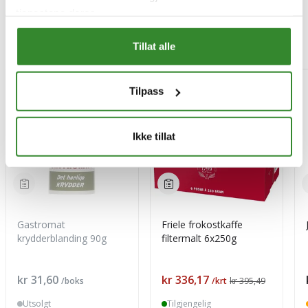
tjenestene deres.
Mest besøkt
Tillat alle
-15%
Tilpass
Ikke tillat
Gastromat
Friele frokostkaffe
krydderblanding 90g
filtermalt 6x250g
Pris
Pris
kr 31,60
kr 336,17
/boks
/krt
kr 395,49
Utsolgt
Tilgjengelig