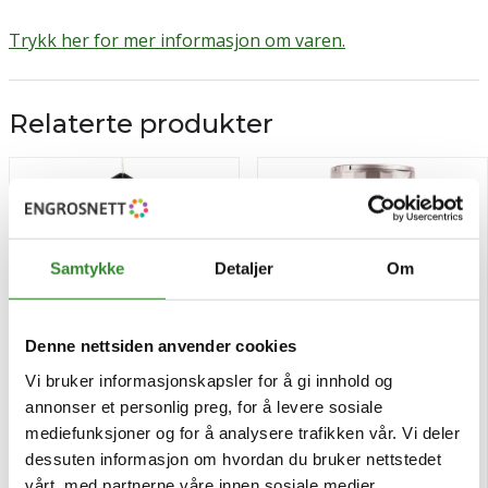
Trykk her for mer informasjon om varen.
Relaterte produkter
Samtykke
Detaljer
Om
Denne nettsiden anvender cookies
Vi bruker informasjonskapsler for å gi innhold og
annonser et personlig preg, for å levere sosiale
Kyllingkrydder 640g
Basil & tomato 250g
mediefunksjoner og for å analysere trafikken vår. Vi deler
dessuten informasjon om hvordan du bruker nettstedet
Pris
Pris
kr 68,68
kr 137,58
/stk
/stk
vårt, med partnerne våre innen sosiale medier,