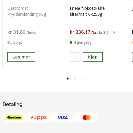
Gastromat
Friele frokostkaffe
krydderblanding 90g
filtermalt 6x250g
Pris
Pris
kr 31,60
kr 336,17
/boks
/krt
kr 395,49
Utsolgt
Tilgjengelig
Les mer
Kjøp
Betaling