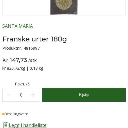
SANTA MARIA
Franske urter 180g
Produktnr.:
4816997
kr 147,73
/
stk
Sammenligning pris:
kr 820,72
/kg | 0,18 kg
Pakn.
/
6
0
Kjøp
Lager
Bestillingsvare
Legg i handleliste