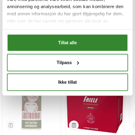
Tilgjengelig
Tilgjengelig
annonsering og analysearbeid, som kan kombinere den
med annen informasjon du har gjort tilgjengelig for dem,
Kjøp
Kjøp
eller som de har samlet inn gjennom din bruk av
tjenestene deres.
Tillat alle
Tilpass
Mest besøkt
-15%
Ikke tillat