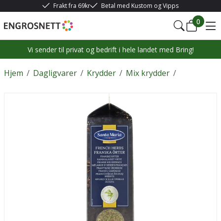
Frakt fra 69kr
Betal med Kustom og Vipps
0
Vi sender til privat og bedrift i hele landet med Bring!
Hjem
/
Dagligvarer
/
Krydder
/
Mix krydder
/