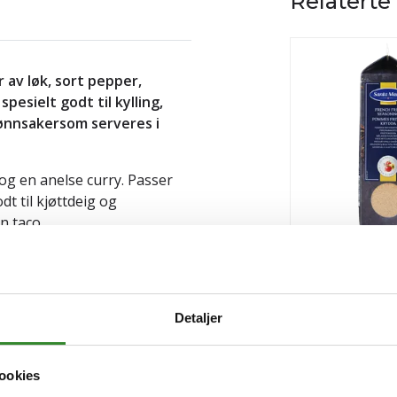
Relaterte
r av løk, sort pepper,
pesielt godt til kylling,
rønnsakersom serveres i
og en anelse curry. Passer
dt til kjøttdeig og
n taco.
Pommes frites 
at
og
bedrift
kan handle
Pris
kr 78,28
/stk
ldning produkter, proviant og
Detaljer
Tilgjengelig
plassen.
Vanlige spørsmål og
Kjøp
ookies