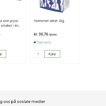
a sine pizza
Hvetemel siktet 2kg
Troika bit i
3 smaker i én
Pris
Pris
kr 30,76
kr 557,28
k
/pose
Tilgjengelig
Tilgjengelig
øp
Kjøp
K
g oss på sosiale medier