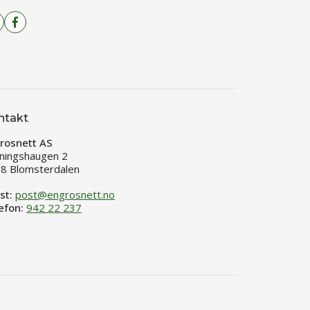
ntakt
rosnett AS
ningshaugen 2
8 Blomsterdalen
st:
post@engrosnett.no
efon:
942 22 237