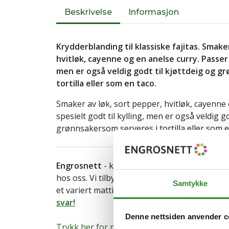
Beskrivelse
Informasjon
Krydderblanding til klassiske fajitas. Smake
hvitløk, cayenne og en anelse curry. Passer s
men er også veldig godt til kjøttdeig og g
tortilla eller som en taco.
Smaker av løk, sort pepper, hvitløk, cayenne 
spesielt godt til kylling, men er også veldig go
grønnsakersom serveres i tortilla eller som e
Engrosnett
- kjøpmannen på nett. Både
priv
hos oss. Vi tilbyr hjemlevering av storhusho
Samtykke
et variert mattilbud til både hjem og arbeids
svar!
Denne nettsiden anvender c
Trykk her for mer informasjon om varen.