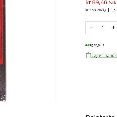
kr 89,48
/
stk
Sammenligning p
kr 168,20
/kg | 0,5
1
Lager
Tilgjengelig
Legg i handle