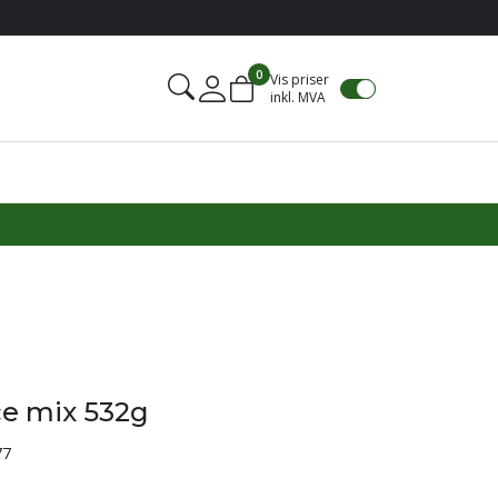
0
Vis priser
inkl. MVA
Mine sider
ice mix 532g
77