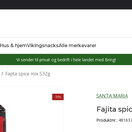
Hus & hjem
Vikingsnacks
Alle merkevarer
Vi sender til privat og bedrift i hele landet med Bring!
/
Fajita spice mix 532g
SANTA MARIA
-15%
Fajita sp
Produktnr.:
48163