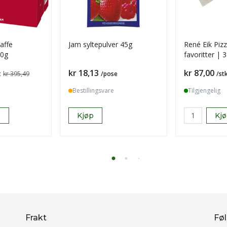
kaffe
Jam syltepulver 45g
René Eik Pizz
50g
favoritter | 
pakke
Pris
Pris
kr 18,13
kr 87,00
t
kr 395,49
/pose
/st
Bestillingsvare
Tilgjengelig
p
Kjøp
Kj
Frakt
Føl