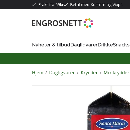
Frakt fra 69kr
Betal med Kustom og Vipps
Nyheter & tilbud
Dagligvarer
Drikke
Snacks
Hjem
/
Dagligvarer
/
Krydder
/
Mix krydder