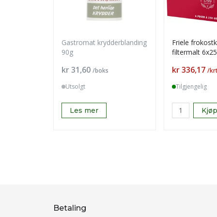
Gastromat krydderblanding
Friele frokost
90g
filtermalt 6x2
Pris
Pris
kr 31,60
kr 336,17
/boks
/kr
Utsolgt
Tilgjengelig
Les mer
Kjø
Betaling